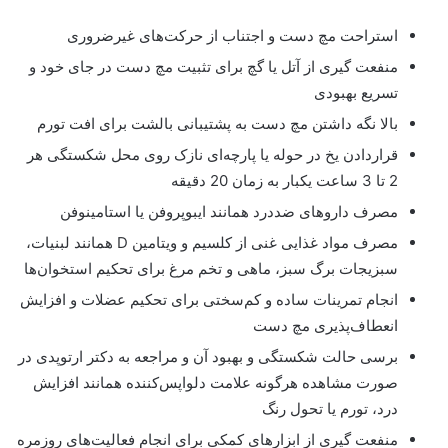
استراحت مچ دست و اجتناب از حرکت‌های غیرضروری
منفعت گیری از آتل یا گچ برای تثبیت مچ دست در جای خود و
تسریع بهبودی
بالا نگه داشتن مچ دست به پشتیبانی بالشت برای افت تورم
قراردادن یخ در حوله یا پارچه‌ای نازک روی محل شکستگی هر
2 تا 3 ساعت یکبار به زمان 20 دقیقه
مصرف داروهای ضددرد همانند ایبوپروفن یا استامینوفن
مصرف مواد غذایی غنی از کلسیم و ویتامین D همانند لبنیات،
سبزیجات برگ سبز، ماهی و تخم مرغ برای تحکیم استخوان‌ها
انجام تمرینات ساده و کم‌سختی برای تحکیم عضلات و افزایش
انعطاف‌پذیری مچ دست
برسی حالت شکستگی و بهبود آن و مراجعه به دکتر ارتوپدی در
صورت مشاهده هرگونه علامت دلواپس‌کننده همانند افزایش
درد، تورم یا تحول رنگ
منفعت گیری از ابزارهای کمکی برای انجام فعالیت‌های روزمره