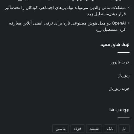
مشکلات مالی والدین می‌تواند توانایی‌های اجتماعی کودکان را تحت‌تأثیر
قرار دهد_مستطیل زرد
OpenAI دو مدل هوش مصنوعی تازه برای ترقی ایمنی آنلاین معارفه
کرد_مستطیل زرد
لینک های مفید
خرید فالوور
رپورتاژ
خرید رپورتاژ
برچسب ها
اپل
بانک
شیشه
فولاد
ماشین