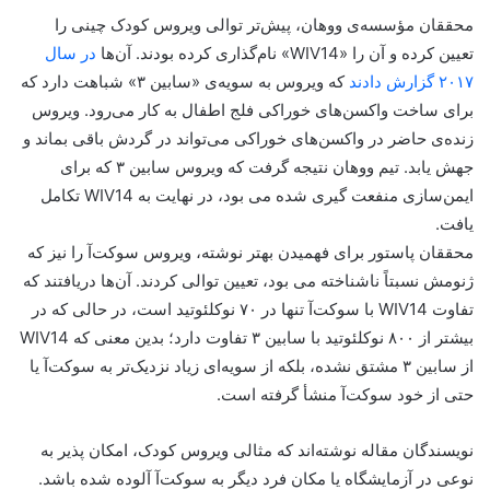
محققان مؤسسه‌ی ووهان، پیش‌تر توالی ویروس کودک چینی را
تعیین کرده و آن را «WIV14» نام‌گذاری کرده بودند. آن‌ها
در سال
۲۰۱۷ گزارش دادند
که ویروس به سویه‌ی «سابین ۳» شباهت دارد که
برای ساخت واکسن‌های خوراکی فلج اطفال به کار می‌رود. ویروس
زنده‌ی حاضر در واکسن‌های خوراکی می‌تواند در گردش باقی بماند و
جهش یابد. تیم ووهان نتیجه گرفت که ویروس سابین ۳ که برای
ایمن‌سازی منفعت گیری شده می بود، در نهایت به WIV14 تکامل
یافت.
محققان پاستور برای فهمیدن بهتر نوشته، ویروس سوکت‌آ را نیز که
ژنومش نسبتاً ناشناخته می بود، تعیین توالی کردند. آن‌ها دریافتند که
تفاوت WIV14 با سوکت‌آ تنها در ۷۰ نوکلئوتید است، در حالی که در
بیشتر از ۸۰۰ نوکلئوتید با سابین ۳ تفاوت دارد؛ بدین معنی که WIV14
از سابین ۳ مشتق نشده، بلکه از سویه‌ای زیاد نزدیک‌تر به سوکت‌آ یا
حتی از خود سوکت‌آ منشأ گرفته است.
نویسندگان مقاله نوشته‌اند که مثالی ویروس کودک، امکان پذیر به
نوعی در آزمایشگاه یا مکان فرد دیگر به سوکت‌آ آلوده شده باشد.