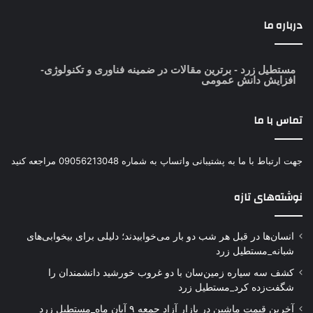
درباره ما
مستطیل زرد
- برترین مقالات در ضمینه فناوری و تکنولوژی-
افزایش دانش عمومی
تماس با ما
جهت ارتباط با ما به پشتیبانی واتساپ به شماره 09056213048 مراجعه کنید
نوشته‌های تازه
انسان‌ها در قبل هر شب دو بار می‌خوابیدند؛ دلیلی برای بیخوابی‌های
شبانه_مستطیل زرد
کشف سه سیاره زمین‌سان با دو غروب خورشید دانشمندان را
شگفت‌زده کرد_مستطیل زرد
آخرین قیمت ماشین در بازار آزاد جمعه ۹ آبان ماه_مستطیل زرد