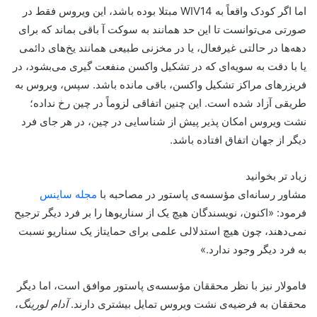
اما اگر کودک واقعاً به WIV14 مبتلا بوده باشد، این ویروس فقط در
صورتی می‌توانست تا این حد همانند به سوکت آ باقی بماند که برای
دهه‌ها در حالتی غیرفعال، یا در مخزنی طبیعی همانند یخ‌های دائمی
یا با دقت به سویه‌ای که در تشکیل واکسن منفعت گیری می‌بشود، در
فریزرهای مراکز تشکیل واکسن، باقی مانده باشد. سپس، ویروس به
طریقی آزاد شده است. این چنین اتفاقی لزوماً در چین رخ نداده؛
نشت ویروس امکان پذیر پیش از شناسایی در چین، در هر جای فرد
دیگر از جهان اتفاق افتاده باشد.
زیاد تر بخوانید
مشاور رسانه‌ای مؤسسه‌ی پاستور در مصاحبه با
مجله ساینس
فرمود: «اکنون، نویسندگان هیچ یک از سناریوها را بر فرد دیگر ترجیح
نمی‌دهند، چون هیچ استدلالی علمی برای حمایتاز یک سناریو نسبت
به فرد دیگر وجود ندارد.»
فامولار نیز با نظر محققان مؤسسه‌ی پاستور موافق است، اما دیگر
محققان به فرضیه‌ی نشت ویروس تمایل بیشتری دارند.
آدام لورینگ
،