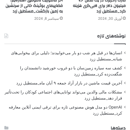
مارک زاکربرگ در یک فصل ۷٫۶
آخر ماموریت ناموفق استارلاینر؛
میلیون دلار برای لابی‌گری هزینه
فضاپیمای بوئینگ خالی از سرنشین
کرد_مستطیل زرد
به زمین بازگشت_مستطیل زرد
آوریل 30, 2024
سپتامبر 8, 2024
نوشته‌های تازه
انسان‌ها در قبل هر شب دو بار می‌خوابیدند؛ دلیلی برای بیخوابی‌های
شبانه_مستطیل زرد
کشف سه سیاره زمین‌سان با دو غروب خورشید دانشمندان را
شگفت‌زده کرد_مستطیل زرد
آخرین قیمت ماشین در بازار آزاد جمعه ۹ آبان ماه_مستطیل زرد
مشکلات مالی والدین می‌تواند توانایی‌های اجتماعی کودکان را تحت‌تأثیر
قرار دهد_مستطیل زرد
OpenAI دو مدل هوش مصنوعی تازه برای ترقی ایمنی آنلاین معارفه
کرد_مستطیل زرد
دسته‌ها