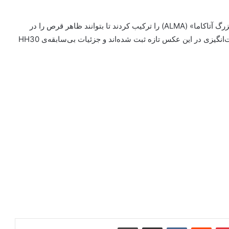
تیم اخترشناسان تصاویر جیز وب، هابل و «آرایه میلی‌متری بزرگ آتاکاما» (ALMA) را ترکیب کردند تا بتوانند ظاهر قرص را در
طول موج‌های گوناگون بازدید کنند. مشاهدات به‌نحوه شگفت‌انگیزی در این عکس تازه ثبت شده‌اند و جزئیات بی‌سابقه‌ی HH30