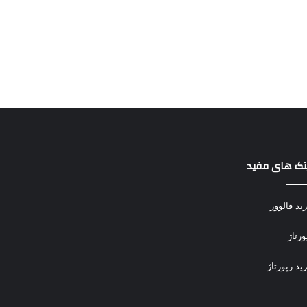
نک های مفید
ید فالوور
ورتاژ
ید رپورتاژ