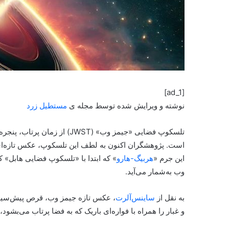
[ad_1]
نوشته و ویرایش شده توسط مجله ی
مستطیل زرد
تلسکوپ فضایی «جیمز وب» (JWST
است. پژوهشگران اکنون به لطف این تلسکوپ، عکس تازه‌ا
این جرم «
هربیگ-هارو
» که ابتدا با «تلسکوپ فضایی هابل»
وب به‌شمار می‌آید.
به نقل از
ساینس‌آلرت
، عکس تازه جیمز وب، قرص پیش‌سیاره
و غبار را همراه با فواره‌ای باریک که به فضا پرتاب می‌بشو