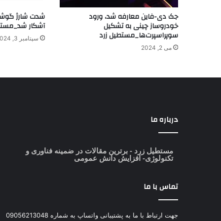
جک دی-فاین معارفه شد، ورود
خودروساز چینی به تشکیل
آشکار شد_مستط
سوپراسپرت‌ها_مستطیل زرد
سپتامبر 3, 2024
می 2, 2024
درباره ما
مستطیل زرد
- برترین مقالات در ضمینه فناوری و
تکنولوژی- افزایش دانش عمومی
تماس با ما
جهت ارتباط با ما به پشتیبانی واتساپ به شماره 09056213048