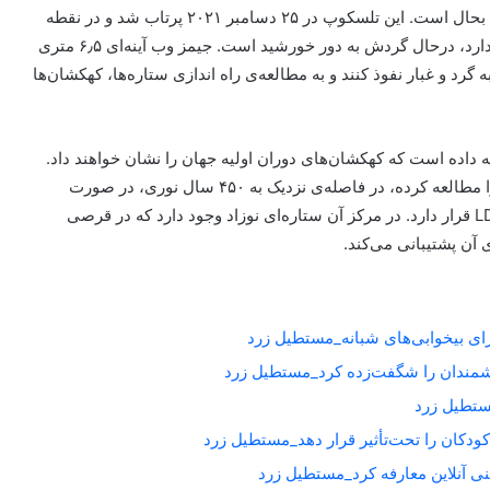
جیمز وب گسترش یافتهترین رصدخانه فضایی ساخته‌شده تا بحال است. این تلسکوپ در ۲۵ دسامبر ۲۰۲۱ پرتاب شد و در نقطه
دوم لاگرانژ که نزدیک به ۱٫۵ میلیون کیلومتر از زمین فاصله دارد، درحال گردش به دور خورشید است. جیمز وب آینه‌ای ۶٫۵ متری
رد و غبار نفوذ کنند و به مطالعه‌ی راه اندازی ستاره‌ها، کهکشان‌ها
داده است که کهکشان‌های دوران اولیه جهان را نشان خواهند داد.
منظومه‌ی ستاره‌ای جوان HH30 که جیمز وب به‌تازگی آن را مطالعه کرده، در فاصله‌ی نزدیک به ۴۵۰ سال نوری، در صورت
فلکی «گاو» یا «ثور» واقع شده است و در ابر تاریک LDN1551 قرار دارد. در مرکز آن ستاره‌ای نوزاد وجود دارد که در قرصی
 آن پشتیبانی می‌کند.
برای بیخوابی‌های شبانه_مستطیل زرد
شمندان را شگفت‌زده کرد_مستطیل زرد
کودکان را تحت‌تأثیر قرار دهد_مستطیل زرد