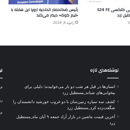
شدت شارژ گوشی گلکسی S24 FE
رئیس ضد‌انحصار اتحادیه اروپا این هفته با
یل زرد
«تیم کوک» دیدار می‌کند
ژانویه 6, 2024
نوشته‌های تازه
لی
انسان‌ها در قبل هر شب دو بار می‌خوابیدند؛ دلیلی برای
خر
بیخوابی‌های شبانه_مستطیل زرد
رپ
کشف سه سیاره زمین‌سان با دو غروب خورشید دانشمندان را
شگفت‌زده کرد_مستطیل زرد
خر
آخرین قیمت ماشین در بازار آزاد جمعه ۹ آبان ماه_مستطیل
زرد