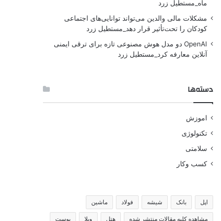
ماه_مستطیل زرد
مشکلات مالی والدین می‌تواند توانایی‌های اجتماعی
کودکان را تحت‌تأثیر قرار دهد_مستطیل زرد
OpenAI دو مدل هوش مصنوعی تازه برای ترقی ایمنی
آنلاین معارفه کرد_مستطیل زرد
دسته‌ها
اموزش
تکنولوژی
سلامتی
کسب وکار
اپل
بانک
شیشه
فولاد
ماشین
مشاهده کلیه مقالات منتشر شده
هتل
ویلا
پوست