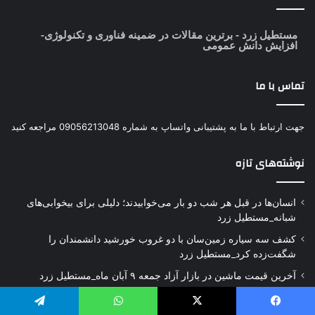
مستطیل زرد
- برترین مقالات در ضمینه فناوری و تکنولوژی-
افزایش دانش عمومی
تماس با ما
جهت ارتباط با ما به پشتیبانی واتساپ به شماره 09056213048 مراجعه کنید
نوشته‌های تازه
انسان‌ها در قبل هر شب دو بار می‌خوابیدند؛ دلیلی برای بیخوابی‌های
شبانه_مستطیل زرد
کشف سه سیاره زمین‌سان با دو غروب خورشید دانشمندان را
شگفت‌زده کرد_مستطیل زرد
آخرین قیمت ماشین در بازار آزاد جمعه ۹ آبان ماه_مستطیل زرد
مشکلات مالی والدین می‌تواند توانایی‌های اجتماعی کودکان را تحت‌تأثیر
قرار دهد_مستطیل زرد