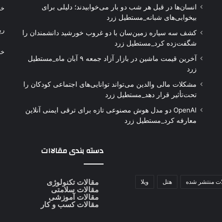
انسان‌ها در قبل هر شب دو بار می‌خوابیدند؛ دلیلی برای
خر
بیخوابی‌های شبانه_مستطیل زرد
رپ
کشف سه سیاره زمین‌سان با دو غروب خورشید دانشمندان را
شگفت‌زده کرد_مستطیل زرد
خر
آخرین قیمت ماشین در بازار آزاد جمعه ۹ آبان ماه_مستطیل
زرد
مشکلات مالی والدین می‌تواند توانایی‌های اجتماعی کودکان را
تحت‌تأثیر قرار دهد_مستطیل زرد
OpenAI دو مدل هوش مصنوعی تازه برای ترقی ایمنی آنلاین
معارفه کرد_مستطیل زرد
دسته بندی مقالاات
ات منتشر شده
هتل
ویلا
مقالات تکنولوژی
مقالات سلامتی
مقالات آموزشی
مقالات کسب و کار