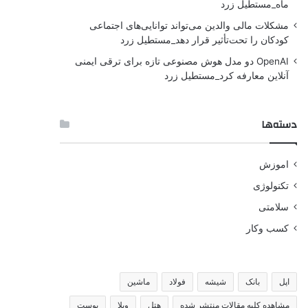
ماه_مستطیل زرد
مشکلات مالی والدین می‌تواند توانایی‌های اجتماعی
کودکان را تحت‌تأثیر قرار دهد_مستطیل زرد
OpenAI دو مدل هوش مصنوعی تازه برای ترقی ایمنی
آنلاین معارفه کرد_مستطیل زرد
دسته‌ها
اموزش
تکنولوژی
سلامتی
کسب وکار
اپل
بانک
شیشه
فولاد
ماشین
مشاهده کلیه مقالات منتشر شده
هتل
ویلا
پوست