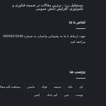
مستطیل زرد
- برترین مقالات در ضمینه فناوری و
تکنولوژی- افزایش دانش عمومی
تماس با ما
جهت ارتباط با ما به پشتیبانی واتساپ به شماره 09056213048
مراجعه کنید
برچسب ها
اپل
بانک
شیشه
فولاد
ماشین
مشاهده کلیه مقال
پوست
چین
کپی لینک
کیس