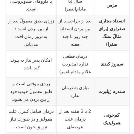
سال (یا
با داروهای ضدویروسی
مزمن
مادام‌العمر)
است.
انسداد مجاری
بعد از جراحی یا از
زردی طبق معمولً بعد از
صفراوی (برای
بین بردن انسداد:
از بین بردن انسداد
مثالً سنگ
چند روز تا چند
به‌مرور زمان افت
صفرا)
هفته
می‌یابد.
درمان قطعی
امکان پذیر نیاز به پیوند
سیروز کبدی
ندارد (مدیریت
کبد باشد.
علائم مادام‌العمر)
زردی موقتی است و
نیازی به درمان
سندرم ژیلبرت
طبق معمولً خودبه‌خود
ندارد
از بین بردن می‌بشود.
2 تا 6 هفته بعد از
درمان شامل کنترل علت
کم‌خونی
درمان علت
همولیز و در صورت نیاز
همولیتیک
عرصه‌ای
تزریق خون است.