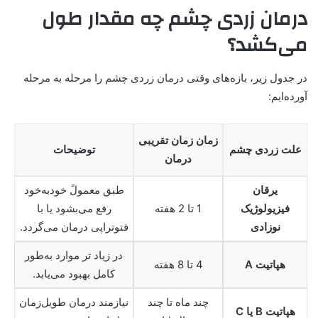
درمان زردی چشم چه مقدار طول
می‌کشد؟
در جدول زیر، بازه‌های وقتی درمان زردی چشم را مرحله به مرحله
آورده‌ایم:
زمان زمان تقریبی
علت زردی چشم
توضیحات
درمان
یرقان
طبق معمولً خودبه‌خود
فیزیولوژیک
1 تا 2 هفته
رفع می‌بشود یا با
نوزادی
فتوتراپی درمان می‌گردد.
در زیاد تر موارد به‌طور
هپاتیت A
4 تا 8 هفته
کامل بهبود می‌یابد.
چند ماه تا چند
نیازمند درمان طویل‌زمان
هپاتیت B یا C