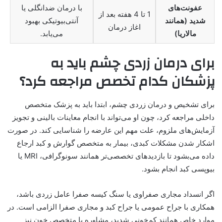
عفونت‌های
با درمان ضدانگلی یا
1 تا 4 هفته بعد از
شدید (همانند
آنتی‌بیوتیکی بهبود
اغاز درمان
مالاریا)
می‌یابد.
برای درمان زردی چشم باید به
پزشکان کدام تخصص مراجعه کرد؟
برای تشخیص و درمان زردی چشم، ابتدا باید به پزشک متخصص
داخلی مراجعه کرد، چون او می‌تواند با انجام معاینات بالینی و تجویز
آزمایش‌های ملزوم، علت مهم این عارضه را شناسایی کند. در صورت
اشکار شدن مشکلات کبدی، بیمار به متخصص گوارش و کبد ارجاع
داده می‌بشود تا بازدید‌های تخصصی‌تر همانند سونوگرافی، MRI یا
بیوپسی کبد انجام بشود.
اگر انسداد مجاری صفراوی یا سنگ کیسه صفرا عامل زردی باشد،
همکاری با جراح عمومی یا جراح کبد و مجاری صفرا الزامی است. در
موارد خاص همانند کم‌خونی شدید، مشاوره با متخصص خون نیز