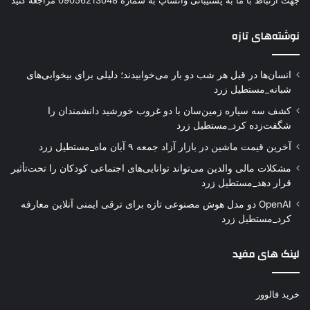
جهت ارتباط با ما به پشتیبانی واتساپ به شماره 09056213048 مراجعه کنید
نوشته‌های تازه
انسان‌ها در قبل هر شب دو بار می‌خوابیدند؛ دلیلی برای بیخوابی‌های
شبانه_مستطیل زرد
کشف سه سیاره زمین‌سان با دو غروب خورشید دانشمندان را
شگفت‌زده کرد_مستطیل زرد
آخرین قیمت ماشین در بازار آزاد جمعه ۹ آبان ماه_مستطیل زرد
مشکلات مالی والدین می‌تواند توانایی‌های اجتماعی کودکان را تحت‌تأثیر
قرار دهد_مستطیل زرد
OpenAI دو مدل هوش مصنوعی تازه برای ترقی ایمنی آنلاین معارفه
کرد_مستطیل زرد
لینک های مفید
خرید فالوور