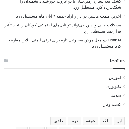
کشف سه سیاره زمین‌سان با دو غروب خورشید دانشمندان را
شگفت‌زده کرد_مستطیل زرد
آخرین قیمت ماشین در بازار آزاد جمعه ۹ آبان ماه_مستطیل زرد
مشکلات مالی والدین می‌تواند توانایی‌های اجتماعی کودکان را تحت‌تأثیر
قرار دهد_مستطیل زرد
OpenAI دو مدل هوش مصنوعی تازه برای ترقی ایمنی آنلاین معارفه
کرد_مستطیل زرد
دسته‌ها
اموزش
تکنولوژی
سلامتی
کسب وکار
اپل
بانک
شیشه
فولاد
ماشین