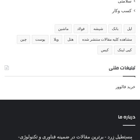
سلامتی
کسب وکار
اپل
بانک
شیشه
فولاد
ماشین
مشاهده کلیه مقالات منتشر شده
هتل
ویلا
پوست
چین
کپی لینک
کیس
تبلیغات متنی
خرید فالوور
درباره ما
مستطیل زرد
- برترین مقالات در ضمینه فناوری و تکنولوژی-