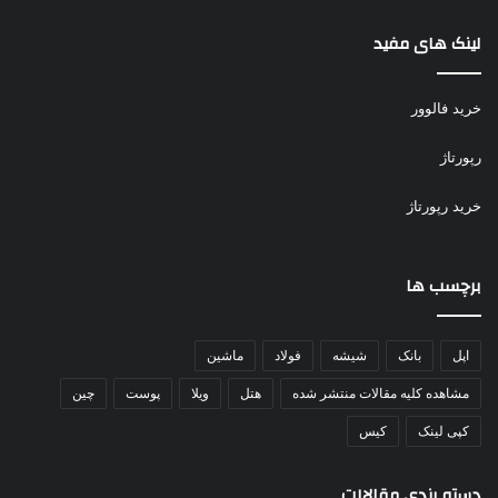
لینک های مفید
خرید فالوور
رپورتاژ
خرید رپورتاژ
برچسب ها
اپل
بانک
شیشه
فولاد
ماشین
مشاهده کلیه مقالات منتشر شده
هتل
ویلا
پوست
چین
کپی لینک
کیس
دسته بندی مقالاات