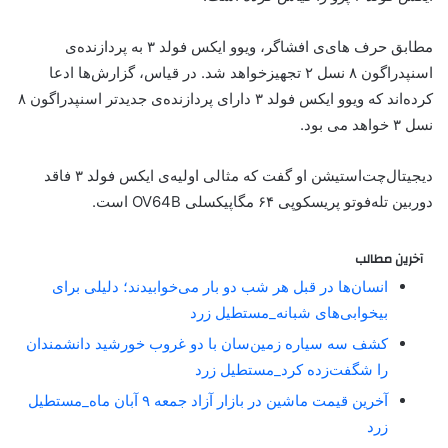
مطابق حرف های‌ی افشاگر، ویوو ایکس فولد ۳ به پردازنده‌ی
اسنپدراگون ۸ نسل ۲ تجهیزخواهد شد. در قیاس، گزارش‌ها ادعا
کرده‌اند که ویوو ایکس فولد ۳ دارای پردازنده‌ی جدیدتر اسنپدراگون ۸
نسل ۳ خواهد می بود.
دیجیتال‌چت‌استیشن او گفت که مثالی اولیه‌ی ایکس فولد ۳ فاقد
دوربین تله‌فوتو پریسکوپی ۶۴ مگاپیکسلی OV64B است.
آخرین مطالب
انسان‌ها در قبل هر شب دو بار می‌خوابیدند؛ دلیلی برای
بیخوابی‌های شبانه_مستطیل زرد
کشف سه سیاره زمین‌سان با دو غروب خورشید دانشمندان
را شگفت‌زده کرد_مستطیل زرد
آخرین قیمت ماشین در بازار آزاد جمعه ۹ آبان ماه_مستطیل
زرد