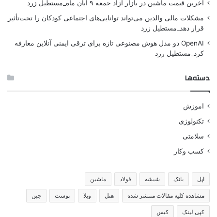
آخرین قیمت ماشین در بازار آزاد جمعه ۹ آبان ماه_مستطیل زرد
مشکلات مالی والدین می‌تواند توانایی‌های اجتماعی کودکان را تحت‌تأثیر
قرار دهد_مستطیل زرد
OpenAI دو مدل هوش مصنوعی تازه برای ترقی ایمنی آنلاین معارفه
کرد_مستطیل زرد
دسته‌ها
اموزش
تکنولوژی
سلامتی
کسب وکار
اپل
بانک
شیشه
فولاد
ماشین
مشاهده کلیه مقالات منتشر شده
هتل
ویلا
پوست
چین
کپی لینک
کیس