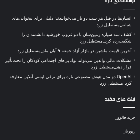
نوشته‌های تازه
انسان‌ها در قبل هر شب دو بار می‌خوابیدند؛ دلیلی برای بیخوابی‌های
شبانه_مستطیل زرد
کشف سه سیاره زمین‌سان با دو غروب خورشید دانشمندان را
شگفت‌زده کرد_مستطیل زرد
آخرین قیمت ماشین در بازار آزاد جمعه ۹ آبان ماه_مستطیل زرد
مشکلات مالی والدین می‌تواند توانایی‌های اجتماعی کودکان را تحت‌تأثیر
قرار دهد_مستطیل زرد
OpenAI دو مدل هوش مصنوعی تازه برای ترقی ایمنی آنلاین معارفه
کرد_مستطیل زرد
لینک های مفید
خرید فالوور
رپورتاژ