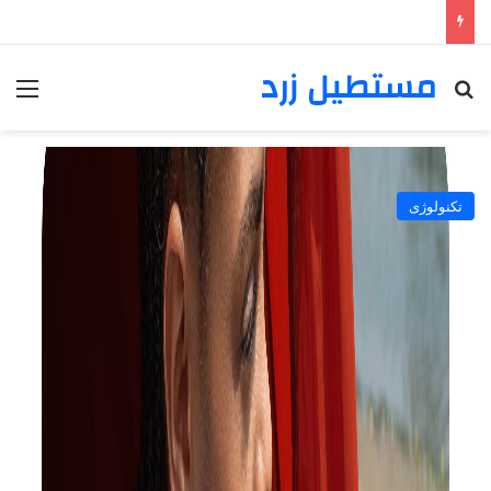
مستطیل زرد
خانه
/
تکنولوژی
تکنولوژی
ردمی واچ ۵ لایت از راه رسید؛
نمایشگر OLED، تماس با بلوتوث و
GPS_مستطیل زرد
علی ملکی
سپتامبر 25, 2024
155
خواندن این مطلب 1 دقیقه زمان میبرد