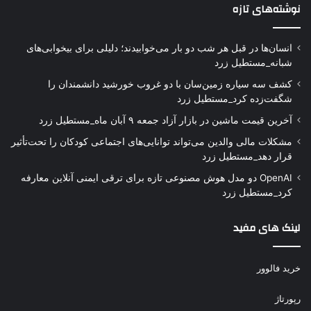
نوشته‌های تازه
انسان‌ها در قبل هر شب دو بار می‌خوابیدند؛ دلیلی برای بیخوابی‌های
شبانه_مستطیل زرد
کشف سه سیاره زمین‌سان با دو غروب خورشید دانشمندان را
شگفت‌زده کرد_مستطیل زرد
آخرین قیمت ماشین در بازار آزاد جمعه ۹ آبان ماه_مستطیل زرد
مشکلات مالی والدین می‌تواند توانایی‌های اجتماعی کودکان را تحت‌تأثیر
قرار دهد_مستطیل زرد
OpenAI دو مدل هوش مصنوعی تازه برای ترقی ایمنی آنلاین معارفه
کرد_مستطیل زرد
لینک های مفید
خرید فالوور
رپورتاژ