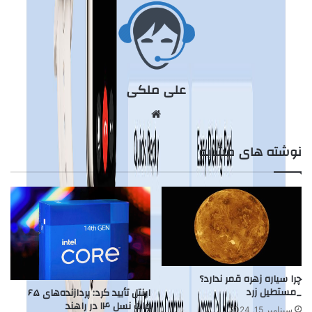
علی ملکی
نوشته های مشابه
چرا سیاره زهره قمر ندارد؟
_مستطیل زرد
اینتل تأیید کرد: پردازنده‌های ۶۵
وات نسل ۱۴ در راهند
سپتامبر 15, 2024