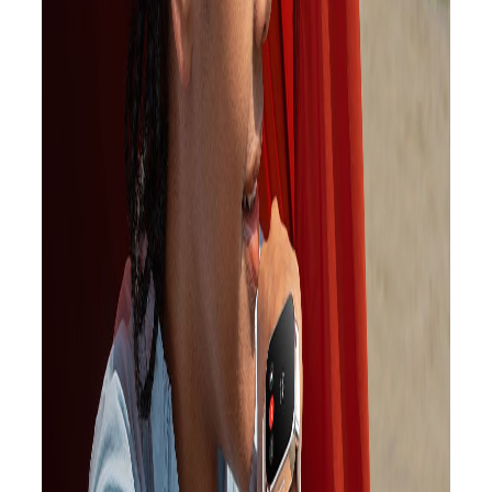
[ad_1]
نوشته و ویرایش شده توسط مجله ی
مستطیل زرد
ساعت هوشمند ردمی واچ ۵ اکتیو ماه قبل رونمایی شد.
ردمی امروز
تازه ترین عضو ساعت‌های هوشمندش، ردمی واچ ۵ لایت را معارفه
کرد.
ردمی واچ ۵ لایت به برادرش، ردمی واچ ۵ اکتیو، شباهت تعداد