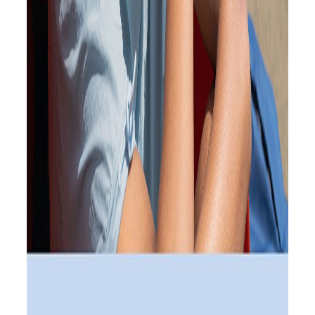
بیخوابی‌های شبانه_مستطیل زرد
کشف سه سیاره زمین‌سان با دو غروب خورشید دانشمندان
را شگفت‌زده کرد_مستطیل زرد
آخرین قیمت ماشین در بازار آزاد جمعه ۹ آبان ماه_مستطیل
زرد
مشکلات مالی والدین می‌تواند توانایی‌های اجتماعی کودکان
را تحت‌تأثیر قرار دهد_مستطیل زرد
OpenAI دو مدل هوش مصنوعی تازه برای ترقی ایمنی
آنلاین معارفه کرد_مستطیل زرد
ردمی واچ ۵ لایت از قابلیت تماس با بلوتوث حمایتمی‌کند. ردمی
به‌منظور برقراری آشکار تماس‌های صوتی، دو میکروفون با قابلیت
افت نویز و یک اسپیکر را در ساعت هوشمند جدیدش قرار داده است.
ردمی واچ ۵ لایت برای ورزشکاران نیز ساعت مناسبی به‌شمار
می‌رود. ساعت هوشمند ردمی بیشتر از ۱۵۰ حالت ورزشی گوناگون