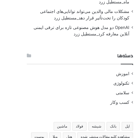
ماه_مستطیل زرد
مشکلات مالی والدین می‌تواند توانایی‌های اجتماعی
کودکان را تحت‌تأثیر قرار دهد_مستطیل زرد
OpenAI دو مدل هوش مصنوعی تازه برای ترقی ایمنی
آنلاین معارفه کرد_مستطیل زرد
دسته‌ها
اموزش
تکنولوژی
سلامتی
کسب وکار
اپل
بانک
شیشه
فولاد
ماشین
مشاهده کلیه مقالات منتشر شده
هتل
ویلا
پوست