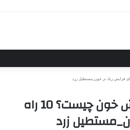
راه های افزایش گردش خون چیست؟ 10 راه
ون_مستطیل زرد