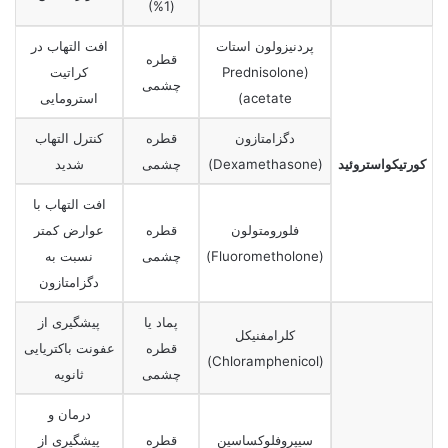
(1%)
پردنیزولون استات
افت التهاب در
قطره
(Prednisolone
کراتیت
چشمی
acetate)
استرومایی
دگزامتازون
قطره
کنترل التهاب
کورتیکواستروئید
(Dexamethasone)
چشمی
شدید
افت التهاب با
فلورومتولون
قطره
عوارض کمتر
(Fluorometholone)
چشمی
نسبت به
دگزامتازون
پماد یا
پیشگیری از
کلرامفنیکل
قطره
عفونت باکتریایی
(Chloramphenicol)
چشمی
ثانویه
درمان و
سیپروفلوکساسین
قطره
پیشگیری از