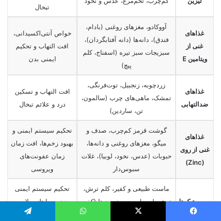
لیزین
کم‌چرب، تخم‌مرغ، عدس و نخود
تبخال
آووکادو، مغزهای روغنی (بادام،
غذاهای
خواص آنتی‌اکسیدانی،
فندق)، دانه‌ها (دانه آفتابگردان)،
غنی از
افت التهاب و تحکیم
سبزیجات سبز تیره (اسفناج، کلم
ویتامین E
ایمنی بدن
پیچ)
زردچوبه، زنجبیل، توت‌فرنگی،
غذاهای
افت التهاب و تسکین
تمشک، ماهی‌های چرب (سالمون،
ضدالتهابی
درد و علائم تبخال
تن، ساردین)
گوشت قرمز کم‌چرب، صدف و
تحکیم سیستم ایمنی و
غذاهای
میگو، مغزهای روغنی و دانه‌ها،
بهبود زخم‌ها، افت زمان
غنی از روی
حبوبات (عدس، نخود، لوبیا)، غلات
زمان عفونت‌های
(Zinc)
سبوس‌دار
ویروسی
ماست طبیعی و کفیر، کلم ترش،
تحکیم سیستم ایمنی
پروبیوتیک‌ها
ترشیجات طبیعی، مخمری‌ها (کفیر
بدن، حمایتاز سلامت
و کامبوچا)
روده