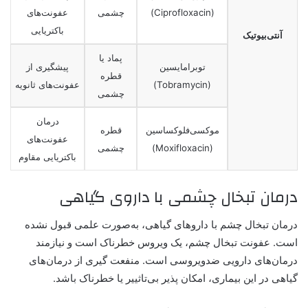
(Ciprofloxacin)
چشمی
عفونت‌های
باکتریایی
آنتی‌بیوتیک‌
پماد یا
توبرامایسین
پیشگیری از
قطره
(Tobramycin)
عفونت‌های ثانویه
چشمی
درمان
موکسی‌فلوکساسین
قطره
عفونت‌های
(Moxifloxacin)
چشمی
باکتریایی مقاوم
درمان تبخال چشمی با داروی گیاهی
درمان تبخال چشم با داروهای گیاهی، به‌صورت علمی قبول نشده
است. عفونت تبخال چشم، یک ویروس خطرناک است و نیازمند
درمان‌های دارویی ضدویروسی است. منفعت گیری از درمان‌های
گیاهی در این بیماری، امکان پذیر بی‌تاثییر یا خطرناک باشد.