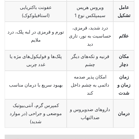
عامل
ویروس هرپس
عفونت باکتریایی
تشکیل
سیمپلکس نوع 1
(استافیلوکوک)
درد شدید، قرمزی،
تورم و قرمزی در لبه پلک، درد
علائم
حساسیت به نور، تاری
ملایم
دید
مکان
قرنیه و تکه‌های دیگر
پلک‌ها و فولیکول‌های مژه یا
دچار
چشم
غدد چربی
زمان
امکان پذیر صدمه
زمان و
دائمی به چشم داخل
بهبود سریع با درمان مناسب
شدت
کند
کمپرس گرم، آنتی‌بیوتیک
داروهای ضدویروس و
درمان
موضعی و جراحی (در موارد
ضدالتهاب
شدید)