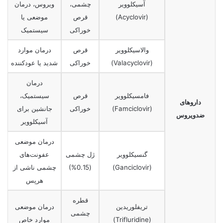
آسیکلوویر
چشمی،
ویروس، درمان
(Acyclovir)
قرص
موضعی یا
خوراکی
سیستمیک
والاسیکلوویر
قرص
درمان موارد
(Valacyclovir)
خوراکی
شدید یا عودکننده
درمان
فامسیکلوویر
قرص
سیستمیک،
داروهای
(Famciclovir)
خوراکی
جانشین برای
ضدویروس
آسیکلوویر
درمان موضعی
گنسیکلوویر
ژل چشمی
عفونت‌های
(Ganciclovir)
(0.15%)
چشمی ناشی از
هرپس
قطره
تریفلوریدین
درمان موضعی
چشمی
(Trifluridine)
موارد خاص