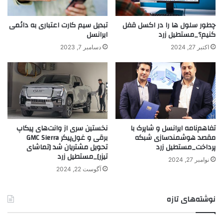
چطور سلول‌ ها را در اکسل قفل
تبدیل سیم کارت اعتباری به دائمی
کنیم؟_مستطیل زرد
ایرانسل
اکتبر 27, 2024
دسامبر 7, 2023
تفاهم‌نامه ایرانسل و شاپرک با
نخستین سری از وانت‌های پیکاپ
مقصد هوشمندسازی شبکه
برقی و غو‌ل‌پیکر GMC Sierra
پرداخت_مستطیل زرد
تحویل مشتریان شد [تماشای
تیزر]_مستطیل زرد
نوامبر 27, 2024
آگوست 22, 2024
نوشته‌های تازه