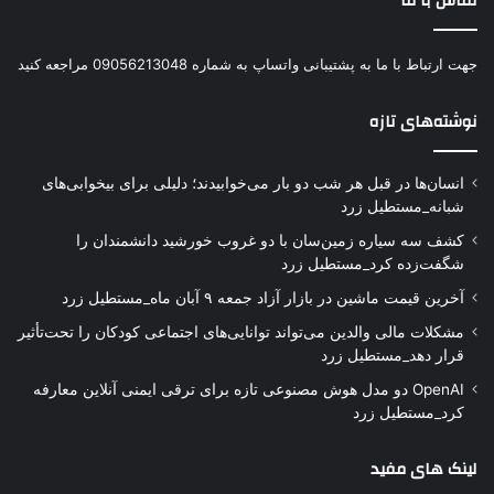
تماس با ما
جهت ارتباط با ما به پشتیبانی واتساپ به شماره 09056213048 مراجعه کنید
نوشته‌های تازه
انسان‌ها در قبل هر شب دو بار می‌خوابیدند؛ دلیلی برای بیخوابی‌های
شبانه_مستطیل زرد
کشف سه سیاره زمین‌سان با دو غروب خورشید دانشمندان را
شگفت‌زده کرد_مستطیل زرد
آخرین قیمت ماشین در بازار آزاد جمعه ۹ آبان ماه_مستطیل زرد
مشکلات مالی والدین می‌تواند توانایی‌های اجتماعی کودکان را تحت‌تأثیر
قرار دهد_مستطیل زرد
OpenAI دو مدل هوش مصنوعی تازه برای ترقی ایمنی آنلاین معارفه
کرد_مستطیل زرد
لینک های مفید