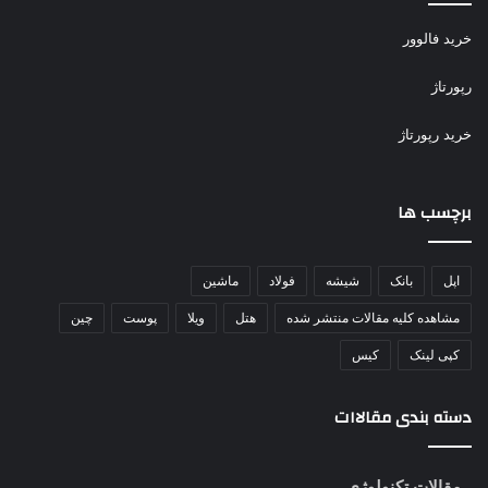
خرید فالوور
رپورتاژ
خرید رپورتاژ
برچسب ها
اپل
بانک
شیشه
فولاد
ماشین
مشاهده کلیه مقالات منتشر شده
هتل
ویلا
پوست
چین
کپی لینک
کیس
دسته بندی مقالاات
مقالات تکنولوژی