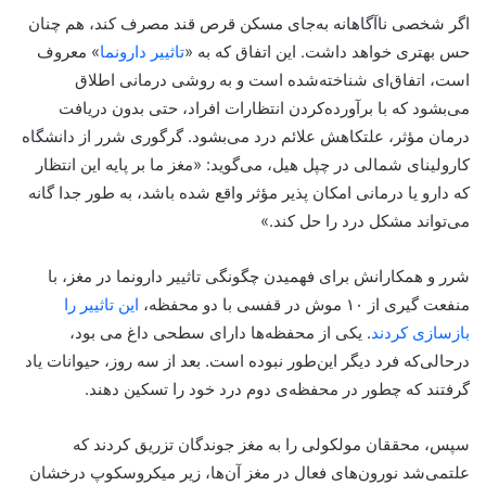
اگر شخصی ناآگاهانه به‌جای مسکن قرص قند مصرف کند، هم چنان
حس بهتری خواهد داشت. این اتفاق که به «
تاثییر دارونما
» معروف
است، اتفاق‌ای شناخته‌شده است و به روشی درمانی اطلاق
می‌بشود که با برآورده‌کردن انتظارات افراد، حتی بدون دریافت
درمان مؤثر، علتکاهش علائم درد می‌بشود. گرگوری شرر از دانشگاه
کارولینای شمالی در چپل هیل، می‌گوید: «مغز ما بر پایه این انتظار
که دارو یا درمانی امکان پذیر مؤثر واقع شده باشد، به طور جدا گانه
می‌تواند مشکل درد را حل کند.»
شرر و همکارانش برای فهمیدن چگونگی تاثییر دارونما در مغز، با
منفعت گیری از ۱۰ موش در قفسی با دو محفظه،
این تاثییر را
بازسازی کردند
. یکی از محفظه‌ها دارای سطحی داغ می بود،
درحالی‌که فرد دیگر این‌طور نبوده است. بعد از سه روز، حیوانات یاد
گرفتند که چطور در محفظه‌ی دوم درد خود را تسکین دهند.
سپس، محققان مولکولی را به مغز جوندگان تزریق کردند که
علتمی‌شد نورون‌های فعال در مغز آن‌ها، زیر میکروسکوپ درخشان