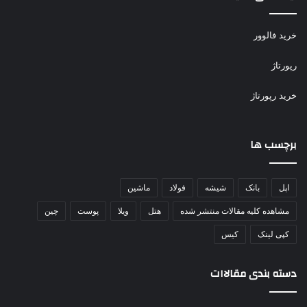
خرید فالوور
رپورتاژ
خرید رپورتاژ
برچسب ها
اپل
بانک
شیشه
فولاد
ماشین
مشاهده کلیه مقالات منتشر شده
هتل
ویلا
پوست
چین
کپی لینک
کیس
دسته بندی مقالاات