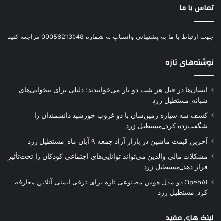
تماس با ما
جهت ارتباط با ما به پشتیبانی واتساپ به شماره 09056213048 مراجعه کنید
نوشته‌های تازه
انسان‌ها در قبل هر شب دو بار می‌خوابیدند؛ دلیلی برای بیخوابی‌های
شبانه_مستطیل زرد
کشف سه سیاره زمین‌سان با دو غروب خورشید دانشمندان را
شگفت‌زده کرد_مستطیل زرد
آخرین قیمت ماشین در بازار آزاد جمعه ۹ آبان ماه_مستطیل زرد
مشکلات مالی والدین می‌تواند توانایی‌های اجتماعی کودکان را تحت‌تأثیر
قرار دهد_مستطیل زرد
OpenAI دو مدل هوش مصنوعی تازه برای ترقی ایمنی آنلاین معارفه
کرد_مستطیل زرد
لینک های مفید