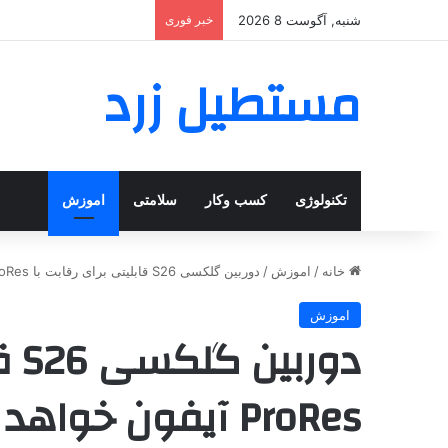
شنبه, آگوست 8 2026
خبر فوری
مستطیل زرد
تکنولوژی
کسب وکار
سلامتی
اموزش
خانه
/
اموزش
/
دوربین گلکسی S26 قابلیتی برای رقابت با ProRes آیفون خواهد داشت_مستطیل زرد
اموزش
دور
ProRes آیفون خواهد داشت_مستطیل زرد