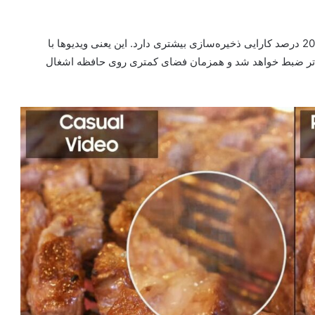
کدک APV نسبت به استانداردهای حرفه‌ای همانند HEVC تا 20 درصد کارایی ذخیره‌سازی بیشتری دارد. این یعنی ویدیوها با
قیق‌تر ضبط خواهد شد و همزمان فضای کمتری روی حافظه اشغال