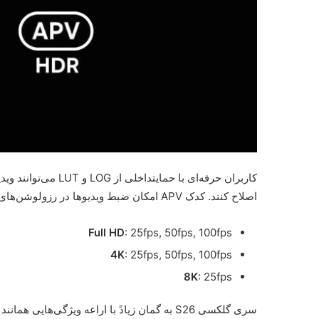
کاربران حرفه‌ای با ح
اصلاح کنند. کدک APV امکان ضبط ویدیوها در رزولوشن‌های گوناگون زیر را فراهم می‌کند:
Full HD
: 25fps, 50fps, 100fps
4K
: 25fps, 50fps, 100fps
8K
: 25fps