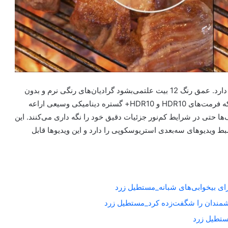
این کدک قابلیت حمایتاز عمق رنگ 12-بیت، HDR و LOG را دارد. عمق رنگ 12 بیت علتمی‌بشود گرادیان‌های رنگی نرم و بدون
تشکیل مشکل Color Banding نمایش داده شوند، درحالی‌که فرمت‌های HDR10 و HDR10+ گستره دینامیکی وسیعی اراعه
‌ها حتی در شرایط کم‌نور جزئیات دقیق خود را نگه داری می‌کنند. این
ط ویدیوهای سه‌بعدی استریوسکوپی را دارد و این ویدیوها قابل
برای بیخوابی‌های شبانه_مستطیل زرد
شمندان را شگفت‌زده کرد_مستطیل زرد