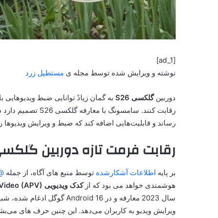
[ad_1]
نوشته و ویرایش شده توسط مجله ی
مستطیل زرد
دوربین
گلکسی S26
به گمان زیادً توانایی ضبط ویدیوهایی با
رساند و قابلیت‌هایی اضافه کند که ضبط و ویرایش ویدیوها را به سطحی همانن
رقابت فرمت تازه دوربین گلکسی S26 با ProRes آی
بر پایه
اطلاعات آشکار‌شده
توسط منبع های آگاه، از جمله
erseIce
هوشمندی خواهد می بود که از
کدک ویدیویی Advanced Professional Video (APV)