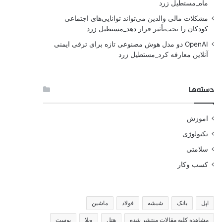
ماه_مستطیل زرد
مشکلات مالی والدین می‌تواند توانایی‌های اجتماعی
کودکان را تحت‌تأثیر قرار دهد_مستطیل زرد
OpenAI دو مدل هوش مصنوعی تازه برای ترقی ایمنی
آنلاین معارفه کرد_مستطیل زرد
دسته‌ها
اموزش
تکنولوژی
سلامتی
کسب وکار
اپل
بانک
شیشه
فولاد
ماشین
مشاهده کلیه مقالات منتشر شده
هتل
ویلا
پوست