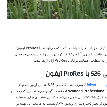
 کیفیت زیاد بالا را خواهد داشت که می‌توانند با
ProRes
آیفون
رقابت کنند. سامسونگ با معارفه گلکسی S26 تصمیم دارد در رقابت با سری آیفون 17 کارکرد دوربین را به سطحی حرفه‌ای
د توانایی ProRes اپل ارتقا دهد.
فون
@Univ
، سری آینده گلکسی S26 شامل اولین تلفنهای
منفعت گیری می‌کنند. این کدک که در
سال 2023 معارفه و در Android 16 گوگل ادغام شده، شبیه کدک ProRes اپل عمل می‌کند و کنترل بیشتری برای ضبط و
ویرایش ویدیو به کاربران می‌دهد. این چنین حرف های می‌بشود از نظر ذخیره‌سازی ویدیو، APV نسبت به فرمت اپل بهینه‌تر