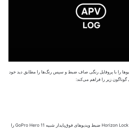
مایتداخلی از LOG و LUT می‌توانند ویدیوها را با پروفایل رنگی صاف ضبط و سپس رنگ‌ها را مطابق دید خود
سری گلکسی S26 به گمان زیادً با اراعه ویژگی‌هایی همانند Horizon Lock ضبط ویدیوهای فوق‌پایدار شبیه GoPro Hero 11 را