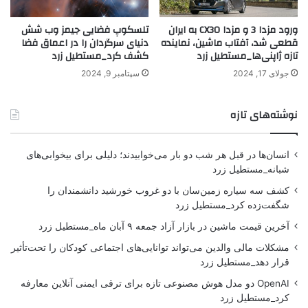
ورود مزدا 3 و مزدا CX30 به ایران
تلسکوپ فضایی جیمز وب شش
قطعی شد، آفتاب ماشین، نماینده
دنیای سرگردان را در اعماق فضا
تازه ژاپنی‌ها_مستطیل زرد
کشف کرد_مستطیل زرد
جولای 17, 2024
سپتامبر 9, 2024
نوشته‌های تازه
انسان‌ها در قبل هر شب دو بار می‌خوابیدند؛ دلیلی برای بیخوابی‌های
شبانه_مستطیل زرد
کشف سه سیاره زمین‌سان با دو غروب خورشید دانشمندان را
شگفت‌زده کرد_مستطیل زرد
آخرین قیمت ماشین در بازار آزاد جمعه ۹ آبان ماه_مستطیل زرد
مشکلات مالی والدین می‌تواند توانایی‌های اجتماعی کودکان را تحت‌تأثیر
قرار دهد_مستطیل زرد
OpenAI دو مدل هوش مصنوعی تازه برای ترقی ایمنی آنلاین معارفه
کرد_مستطیل زرد