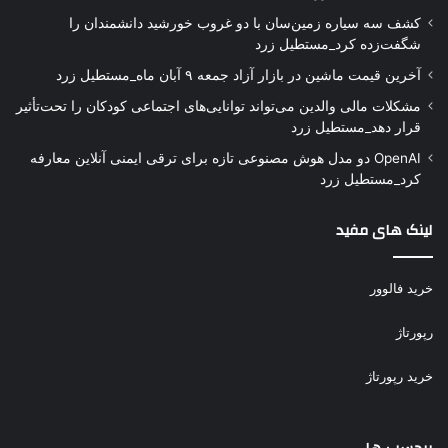
کشف سه سیاره زمین‌سان با دو غروب خورشید دانشمندان را
شگفت‌زده کرد_مستطیل زرد
آخرین قیمت ماشین در بازار آزاد جمعه ۹ آبان ماه_مستطیل زرد
مشکلات مالی والدین می‌تواند توانایی‌های اجتماعی کودکان را تحت‌تأثیر
قرار دهد_مستطیل زرد
OpenAI دو مدل هوش مصنوعی تازه برای ترقی ایمنی آنلاین معارفه
کرد_مستطیل زرد
لینک های مفید
خرید فالوور
رپورتاژ
خرید رپورتاژ