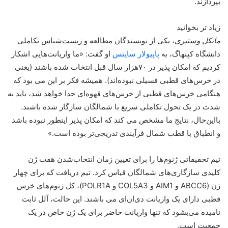
بپردازند.
زیاد تر بخوانید
مایکل وستبری
، یکی از نویسندگان مطالعه و زیست‌شناس تکاملی
دانشگاه کپنهاگ، به
پاپیولار ساینس
او گفت: «ما واریانت‌هایی اشکار
کردیم که امکان پذیر در ۷۰هزار سال قبل انتخاب شده باشند (یعنی
در خرس‌های قطبی فسیلی نبوده‌اند). همیشه فکر بر این می بود که
هنگامی خرس‌های قطبی از خرس‌های قهوه‌ای جدا خواهد شد، باید به
شدت در یک تحول تکاملی سریع با شمالگان سازگار شده باشند.
با‌این‌حال، نتایج ما مشخص می کند که امکان پذیر اینطور نبوده باشد
و انطباق با قطب شمال فرآیندی تدریجی‌تر بوده است.»
تیم تحقیقاتی ژنوم‌ها را برای تعیین زمان انتخاب‌شدن هفت ژن
کلیدی سازگاری‌های شمالگان قیاس کرد. تیم دریافت که برای چهار
ژن (ABCC6 و AIM1 و COL5A3 و POLR1A)، کل ژنوم‌های خرس
قطبی دارای یک واریانت دی‌ان‌ای می باشند. این حالت، آلل ثابت
نامیده می‌بشود که تنها واریانت حاضر برای یک ژن خاص در یک
جمعیت است.