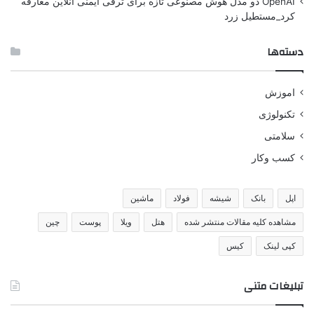
OpenAI دو مدل هوش مصنوعی تازه برای ترقی ایمنی آنلاین معارفه
کرد_مستطیل زرد
دسته‌ها
اموزش
تکنولوژی
سلامتی
کسب وکار
اپل
بانک
شیشه
فولاد
ماشین
مشاهده کلیه مقالات منتشر شده
هتل
ویلا
پوست
چین
کپی لینک
کیس
تبلیغات متنی