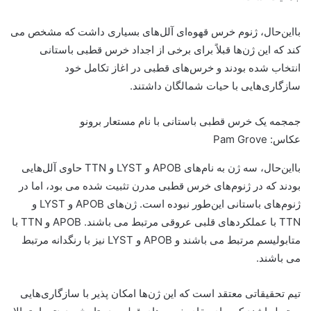
با‌این‌حال، ژنوم خرس قهوه‌ای آلل‌های بسیاری داشت که مشخص می
کند که این ژن‌ها قبلاً برای برخی از اجداد خرس قطبی باستانی
انتخاب شده بودند و خرس‌های قطبی در اغاز تکامل خود
سازگاری‌هایی با حیات شمالگان داشتند.
جمجمه یک خرس قطبی باستانی با نام مستعار برونو
عکاس: Pam Grove
با‌این‌حال، سه ژن به نام‌های APOB و LYST و TTN حاوی آلل‌هایی
بودند که در ژنوم‌های خرس قطبی مدرن تثبیت شده می بود، اما در
ژنوم‌های باستانی این‌طور نبوده است. ژن‌های APOB و LYST و
TTN با عملکردهای قلبی عروقی مرتبط می باشند. APOB و TTN با
متابولیسم مرتبط می باشند و APOB و LYST نیز با رنگدانه مرتبط
می باشند.
تیم تحقیقاتی معتقد است که این ژن‌ها امکان پذیر با سازگاری‌هایی