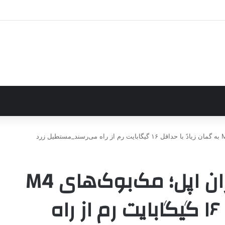
خبر خوش برای طرفداران اپل؛ مک‌بوک‌های M4
به گمان زیادً با حداقل ۱۶ گیگابایت رم از راه