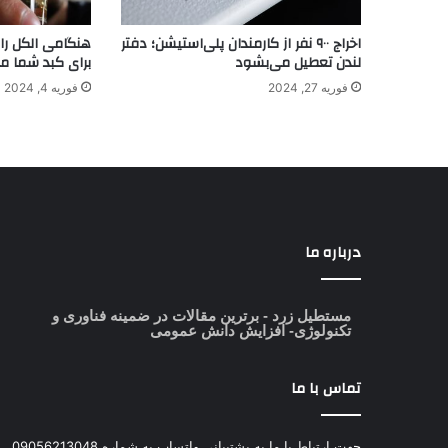
اخراج ۹۰۰ نفر از کارمندان پلی‌استیشن؛ دفتر
هنگامی الکل را 
لندن تعطیل می‌بشود
برای کبد شما می
فوریه 27, 2024
فوریه 4, 2024
درباره ما
مستطیل زرد
- برترین مقالات در ضمینه فناوری و
تکنولوژی- افزایش دانش عمومی
تماس با ما
جهت ارتباط با ما به پشتیبانی واتساپ به شماره 09056213048