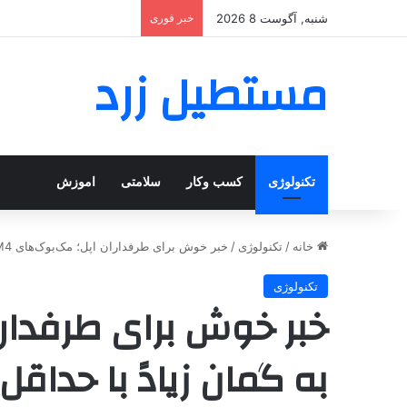
شنبه, آگوست 8 2026
خبر فوری
مستطیل زرد
تکنولوژی
کسب وکار
سلامتی
اموزش
خانه
/
تکنولوژی
/
خبر خوش برای طرفداران اپل؛ مک‌بوک‌های M4 به گمان زیادً با حداقل ۱۶ گیگابایت رم از راه می‌رسند_مستطیل زرد
تکنولوژی