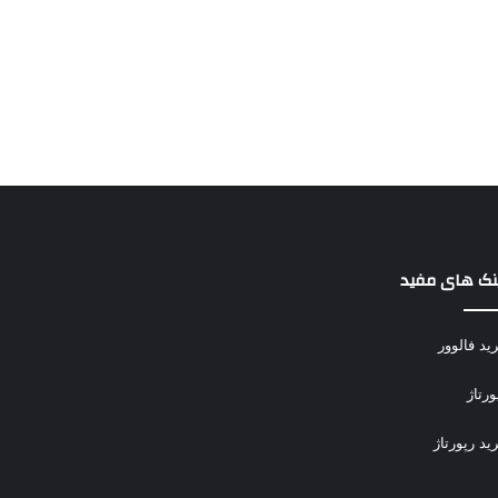
نک های مفید
ید فالوور
ورتاژ
ید رپورتاژ