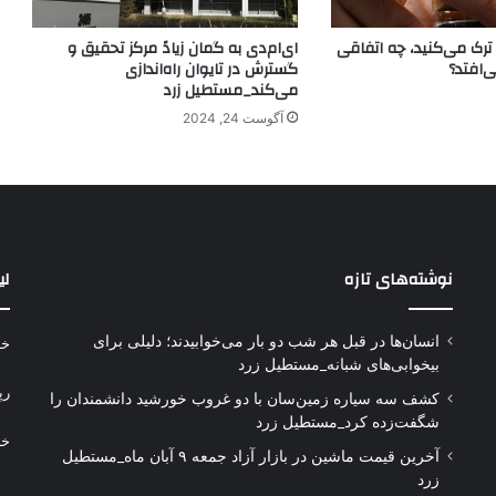
ترک می‌کنید، چه اتفاقی
ای‌ام‌دی به گمان زیادً مرکز تحقیق و
‌افتد؟
گسترش در تایوان راه‌اندازی
می‌کند_مستطیل زرد
آگوست 24, 2024
نوشته‌های تازه
لی
انسان‌ها در قبل هر شب دو بار می‌خوابیدند؛ دلیلی برای
خر
بیخوابی‌های شبانه_مستطیل زرد
رپ
کشف سه سیاره زمین‌سان با دو غروب خورشید دانشمندان را
شگفت‌زده کرد_مستطیل زرد
خر
آخرین قیمت ماشین در بازار آزاد جمعه ۹ آبان ماه_مستطیل
زرد