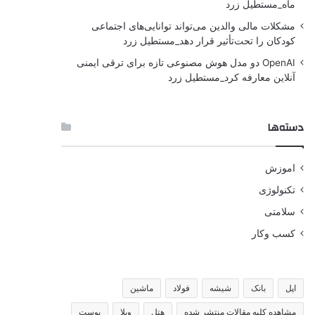
ماه_مستطیل زرد
مشکلات مالی والدین می‌تواند توانایی‌های اجتماعی
کودکان را تحت‌تأثیر قرار دهد_مستطیل زرد
OpenAI دو مدل هوش مصنوعی تازه برای ترقی ایمنی
آنلاین معارفه کرد_مستطیل زرد
دسته‌ها
اموزش
تکنولوژی
سلامتی
کسب وکار
اپل
بانک
شیشه
فولاد
ماشین
مشاهده کلیه مقالات منتشر شده
هتل
ویلا
پوست