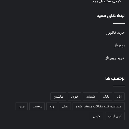
کرد_مستطیل زرد
لینک های مفید
خرید فالوور
رپورتاژ
خرید رپورتاژ
برچسب ها
اپل
بانک
شیشه
فولاد
ماشین
مشاهده کلیه مقالات منتشر شده
هتل
ویلا
پوست
چین
کپی لینک
کیس