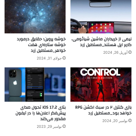
نیمی از خریداران ماشین شیائومی،
خوشه پروین؛ حقایق درمورد
کاربر اپل هستند_مستطیل زرد
خوشه ستاره‌ای هفت
خواهر_مستطیل زرد
آوریل 26, 2024
جولای 31, 2024
بازی کنترل ۲ در سبک اکشن RPG
بتای iOS 17.2 تحول صدای
خواهد بود_مستطیل زرد
پیش‌فکر اعلان‌ها را در آیفون
مقدور می‌کند
نوامبر 20, 2024
نوامبر 29, 2023