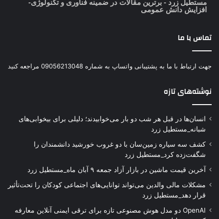
مستطیل زرد
- برترین مقالات در ضمینه فناوری و تکنولوژی-
افزایش دانش عمومی
تماس با ما
جهت ارتباط با ما به پشتیبانی واتساپ به شماره 09056213048 مراجعه کنید
نوشته‌های تازه
انسان‌ها در قبل هر شب دو بار می‌خوابیدند؛ دلیلی برای بیخوابی‌های
شبانه_مستطیل زرد
کشف سه سیاره زمین‌سان با دو غروب خورشید دانشمندان را
شگفت‌زده کرد_مستطیل زرد
آخرین قیمت ماشین در بازار آزاد جمعه ۹ آبان ماه_مستطیل زرد
مشکلات مالی والدین می‌تواند توانایی‌های اجتماعی کودکان را تحت‌تأثیر
قرار دهد_مستطیل زرد
OpenAI دو مدل هوش مصنوعی تازه برای ترقی ایمنی آنلاین معارفه