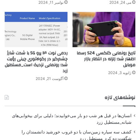
می 24, 2024
نوامبر 11, 2024
تاریخ رونمایی گلکسی S24 رسما
ردمی نوت ۱۴ پرو 5G با شدت شارژ
اظهار شد؛ زلزله در انتظار بازار
چشم‌گیر در رگولاتوری چینی رؤیت
موبایل
شد؛ رونمایی نزدیک است_مستطیل
زرد
ژانویه 3, 2024
آگوست 21, 2024
نوشته‌های تازه
انسان‌ها در قبل هر شب دو بار می‌خوابیدند؛ دلیلی برای بیخوابی‌های
شبانه_مستطیل زرد
کشف سه سیاره زمین‌سان با دو غروب خورشید دانشمندان را
شگفت‌زده کرد_مستطیل زرد