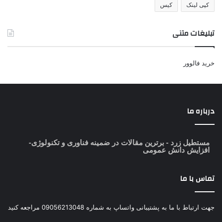
کپی لینک
کیس
تبلیغات متنی
خرید فالوور
درباره ما
مستطیل زرد
- برترین مقالات در ضمینه فناوری و تکنولوژی-
افزایش دانش عمومی
تماس با ما
جهت ارتباط با ما به پشتیبانی واتساپ به شماره 09056213048 مراجعه کنید