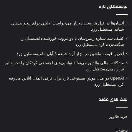
نوشته‌های تازه
انسان‌ها در قبل هر شب دو بار می‌خوابیدند؛ دلیلی برای بیخوابی‌های
شبانه_مستطیل زرد
کشف سه سیاره زمین‌سان با دو غروب خورشید دانشمندان را
شگفت‌زده کرد_مستطیل زرد
آخرین قیمت ماشین در بازار آزاد جمعه ۹ آبان ماه_مستطیل زرد
مشکلات مالی والدین می‌تواند توانایی‌های اجتماعی کودکان را تحت‌تأثیر
قرار دهد_مستطیل زرد
OpenAI دو مدل هوش مصنوعی تازه برای ترقی ایمنی آنلاین معارفه
کرد_مستطیل زرد
لینک های مفید
خرید فالوور
رپورتاژ