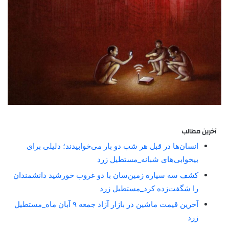
آخرین مطالب
انسان‌ها در قبل هر شب دو بار می‌خوابیدند؛ دلیلی برای
بیخوابی‌های شبانه_مستطیل زرد
کشف سه سیاره زمین‌سان با دو غروب خورشید دانشمندان
را شگفت‌زده کرد_مستطیل زرد
آخرین قیمت ماشین در بازار آزاد جمعه ۹ آبان ماه_مستطیل
زرد