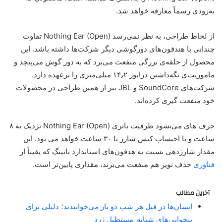
به‌زودی رسماً معارفه خواهد شد.
از لحاظ طراحی، به نظر نمی‌رسد Nothing Ear (Open) تفاوت
چندانی با هندفون‌های دورگوشی دیگر شرکت‌ها داشته باشد. این
محصول از حلقه‌ی بزرگی منفعت می‌برد که به دور گوش می‌پیچد و
ماموریت‌ی نگه‌داشتن درایور ۱۴٫۲ میلی‌متری را برعهده دارد.
شرکت‌های SoundCore و JBL نیز از همین طراحی در محصولات
خود منفعت گیری کرده‌اند.
حرف های می‌بشود ظرفیت باتری Nothing Ear (Open) نزدیک به ۸
ساعت و با احتساب کیس شارژ تا ۳۰ ساعت خواهد می بود. این
مقدار شارژدهی نسبت‌ به هدفون‌های استاندارد ناتینگ که یقیناً از
فناوری
حذف نویز هم منفعت می‌برند، مقداری پایین‌تر است.
آخرین مطالب
انسان‌ها در قبل هر شب دو بار می‌خوابیدند؛ دلیلی برای
بیخوابی‌های شبانه_مستطیل زرد