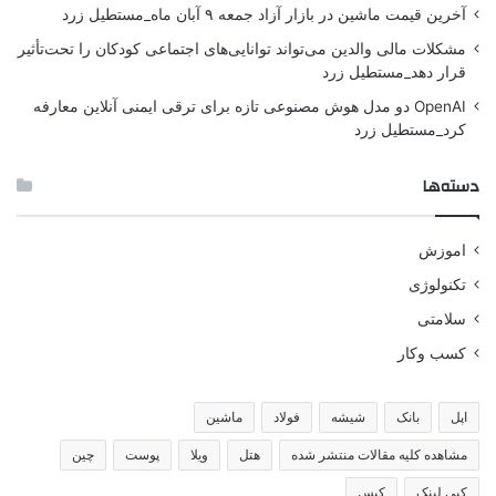
آخرین قیمت ماشین در بازار آزاد جمعه ۹ آبان ماه_مستطیل زرد
مشکلات مالی والدین می‌تواند توانایی‌های اجتماعی کودکان را تحت‌تأثیر
قرار دهد_مستطیل زرد
OpenAI دو مدل هوش مصنوعی تازه برای ترقی ایمنی آنلاین معارفه
کرد_مستطیل زرد
دسته‌ها
اموزش
تکنولوژی
سلامتی
کسب وکار
اپل
بانک
شیشه
فولاد
ماشین
مشاهده کلیه مقالات منتشر شده
هتل
ویلا
پوست
چین
کپی لینک
کیس