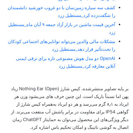
کشف سه سیاره زمین‌سان با دو غروب خورشید دانشمندان
را شگفت‌زده کرد_مستطیل زرد
آخرین قیمت ماشین در بازار آزاد جمعه ۹ آبان ماه_مستطیل
زرد
مشکلات مالی والدین می‌تواند توانایی‌های اجتماعی کودکان
را تحت‌تأثیر قرار دهد_مستطیل زرد
OpenAI دو مدل هوش مصنوعی تازه برای ترقی ایمنی
آنلاین معارفه کرد_مستطیل زرد
بر پایه تصاویر منتشرشده، کیس شارژ Nothing Ear (Open) زیاد
پهن اما نسبتاً باریک است. این چنین حرف های می‌بشود وزن هر
ایرباد به ۸٫۱ گرم می‌رسد و هر دو ایرباد به‌همراه کیس شارژ از
گواهی IP54 برای مقاومت در برابر پاشش آب منفعت می‌برند. از
دیگر ویژگی‌های این محصول می‌توان به حمایتاز ChatGPT زمان
اتصال به گوشی ناتینگ و امکان تحکیم باس اشاره کرد.