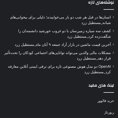
نوشته‌های تازه
انسان‌ها در قبل هر شب دو بار می‌خوابیدند؛ دلیلی برای بیخوابی‌های
شبانه_مستطیل زرد
کشف سه سیاره زمین‌سان با دو غروب خورشید دانشمندان را
شگفت‌زده کرد_مستطیل زرد
آخرین قیمت ماشین در بازار آزاد جمعه ۹ آبان ماه_مستطیل زرد
مشکلات مالی والدین می‌تواند توانایی‌های اجتماعی کودکان را تحت‌تأثیر
قرار دهد_مستطیل زرد
OpenAI دو مدل هوش مصنوعی تازه برای ترقی ایمنی آنلاین معارفه
کرد_مستطیل زرد
لینک های مفید
خرید فالوور
رپورتاژ