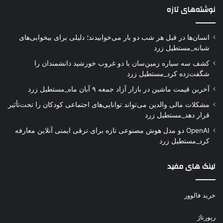
نوشته‌های تازه
انسان‌ها در قبل هر شب دو بار می‌خوابیدند؛ دلیلی برای بیخوابی‌های
شبانه_مستطیل زرد
کشف سه سیاره زمین‌سان با دو غروب خورشید دانشمندان را
شگفت‌زده کرد_مستطیل زرد
آخرین قیمت ماشین در بازار آزاد جمعه ۹ آبان ماه_مستطیل زرد
مشکلات مالی والدین می‌تواند توانایی‌های اجتماعی کودکان را تحت‌تأثیر
قرار دهد_مستطیل زرد
OpenAI دو مدل هوش مصنوعی تازه برای ترقی ایمنی آنلاین معارفه
کرد_مستطیل زرد
لینک های مفید
خرید فالوور
رپورتاژ