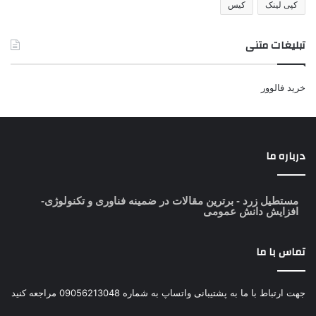
کپی لینک
کیس
تبلیغات متنی
خرید فالوور
درباره ما
مستطیل زرد
- برترین مقالات در ضمینه فناوری و تکنولوژی-
افزایش دانش عمومی
تماس با ما
جهت ارتباط با ما به پشتیبانی واتساپ به شماره 09056213048 مراجعه کنید