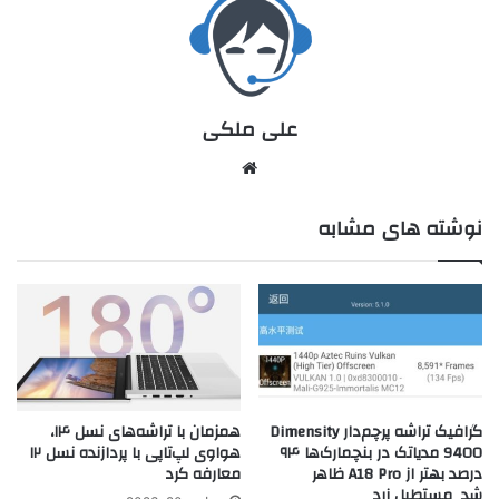
علی ملکی
نوشته های مشابه
گرافیک تراشه پرچم‌دار Dimensity
همزمان با تراشه‌های نسل ۱۴،
9400 مدیاتک در بنچمارک‌ها ۹۴
هواوی لپ‌تاپی با پردازنده نسل ۱۲
درصد بهتر از A18 Pro ظاهر
معارفه کرد
شد_مستطیل زرد