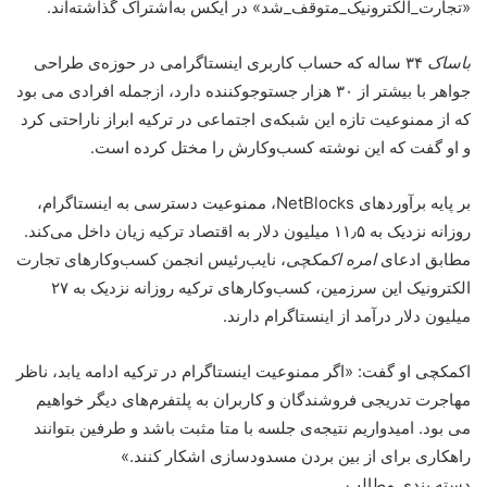
«تجارت_الکترونیک_متوقف_شد» در ایکس به‌اشتراک گذاشته‌اند.
باساک
۳۴ ساله که حساب کاربری اینستاگرامی در حوزه‌ی طراحی
جواهر با بیشتر از ۳۰ هزار جستوجو‌کننده دارد، ازجمله افرادی می بود
که از ممنوعیت تازه این شبکه‌ی اجتماعی در ترکیه ابراز ناراحتی کرد
و او گفت که این نوشته کسب‌وکارش را مختل کرده است.
بر پایه برآوردهای NetBlocks، ممنوعیت دسترسی به اینستاگرام،
روزانه نزدیک به ۱۱٫۵ میلیون دلار به اقتصاد ترکیه زیان داخل می‌کند.
مطابق ادعای
امره اکمکچی
، نایب‌رئیس انجمن کسب‌و‌کارهای تجارت
الکترونیک این سرزمین، کسب‌و‌کارهای ترکیه روزانه نزدیک به ۲۷
میلیون دلار درآمد از اینستاگرام دارند.
اکمکچی او گفت: «اگر ممنوعیت اینستاگرام در ترکیه ادامه یابد، ناظر
مهاجرت تدریجی فروشندگان و کاربران به پلتفرم‌های دیگر خواهیم
می بود. امیدواریم نتیجه‌ی جلسه با متا مثبت باشد و طرفین بتوانند
راهکاری برای از بین بردن مسدودسازی اشکار کنند.»
دسته بندی مطالب