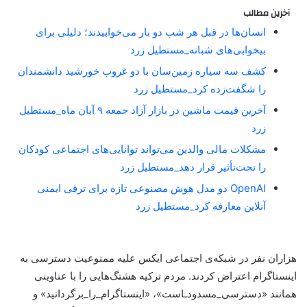
آخرین مطالب
انسان‌ها در قبل هر شب دو بار می‌خوابیدند؛ دلیلی برای
بیخوابی‌های شبانه_مستطیل زرد
کشف سه سیاره زمین‌سان با دو غروب خورشید دانشمندان
را شگفت‌زده کرد_مستطیل زرد
آخرین قیمت ماشین در بازار آزاد جمعه ۹ آبان ماه_مستطیل
زرد
مشکلات مالی والدین می‌تواند توانایی‌های اجتماعی کودکان
را تحت‌تأثیر قرار دهد_مستطیل زرد
OpenAI دو مدل هوش مصنوعی تازه برای ترقی ایمنی
آنلاین معارفه کرد_مستطیل زرد
هزاران نفر در شبکه‌ی اجتماعی ایکس علیه ممنوعیت دسترسی به
اینستاگرام اعتراض کردند. مردم ترکیه هشتگ‌هایی را با عناوینی
همانند «دسترسی_مسدودـاست»، «اینستاگرام_را_برگردانید» و