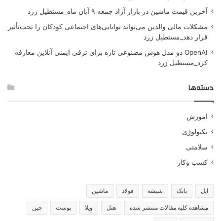
آخرین قیمت ماشین در بازار آزاد جمعه ۹ آبان ماه_مستطیل زرد
مشکلات مالی والدین می‌تواند توانایی‌های اجتماعی کودکان را تحت‌تأثیر
قرار دهد_مستطیل زرد
OpenAI دو مدل هوش مصنوعی تازه برای ترقی ایمنی آنلاین معارفه
کرد_مستطیل زرد
دسته‌ها
اموزش
تکنولوژی
سلامتی
کسب وکار
اپل
بانک
شیشه
فولاد
ماشین
مشاهده کلیه مقالات منتشر شده
هتل
ویلا
پوست
چین