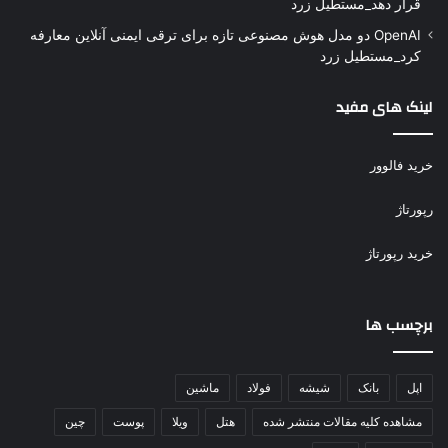
قرار دهد_مستطیل زرد
OpenAI دو مدل هوش مصنوعی تازه برای ترقی ایمنی آنلاین معارفه
کرد_مستطیل زرد
لینک های مفید
خرید فالوور
رپورتاژ
خرید رپورتاژ
برچسب ها
اپل
بانک
شیشه
فولاد
ماشین
مشاهده کلیه مقالات منتشر شده
هتل
ویلا
پوست
چین