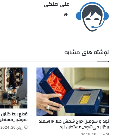
علی ملکی
نوشته های مشابه
قطع ربط کنترل ک
سوهو_مستطیل 
نود و سومین حراج شمش طلا ۱۲ اسفند
برگزار می‌شود_مستطیل زرد
ژوئن 26, 2024
فوریه 28, 2025