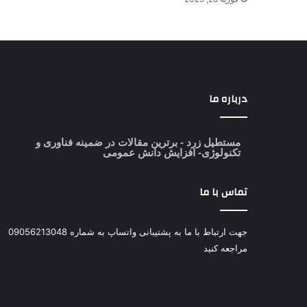
درباره ما
مستطیل زرد
- برترین مقالات در ضمینه فناوری و
تکنولوژی- افزایش دانش عمومی
تماس با ما
جهت ارتباط با ما به پشتیبانی واتساپ به شماره 09056213048
مراجعه کنید