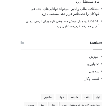
ماه_مستطیل زرد
مشکلات مالی والدین می‌تواند توانایی‌های اجتماعی
کودکان را تحت‌تأثیر قرار دهد_مستطیل زرد
OpenAI دو مدل هوش مصنوعی تازه برای ترقی ایمنی
آنلاین معارفه کرد_مستطیل زرد
دسته‌ها
اموزش
تکنولوژی
سلامتی
کسب وکار
اپل
بانک
شیشه
فولاد
ماشین
مشاهده کلیه مقالات منتشر شده
هتل
ویلا
پوست