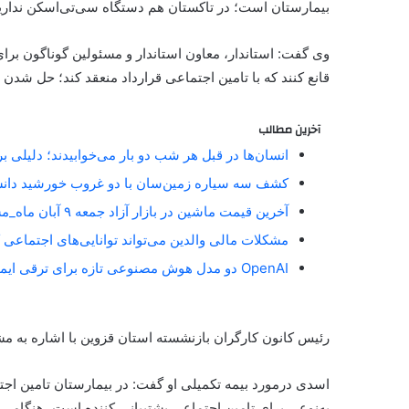
بیمارستان است؛ در تاکستان هم دستگاه سی‌تی‌اسکن نداریم 
وی گفت: استاندار، معاون استاندار و مسئولین گوناگون برا
قانع کنند که با تامین اجتماعی قرارداد منعقد کند؛ حل شد
آخرین مطالب
انسان‌ها در قبل هر شب دو بار می‌خوابیدند؛ دلیلی 
کشف سه سیاره زمین‌سان با دو غروب خورشید دان
آخرین قیمت ماشین در بازار آزاد جمعه ۹ آبان ماه_مستطیل زرد
مشکلات مالی والدین می‌تواند توانایی‌های اجتماعی 
OpenAI دو مدل هوش مصنوعی تازه برای ترقی ایمنی آنلاین معارفه کرد_مستطیل زرد
رئیس کانون کارگران بازنشسته استان قزوین با اشاره به مشا
اسدی درمورد بیمه تکمیلی او گفت: در بیمارستان تامین اجتم
به‌نوعی برای تامین اجتماعی پشتیبانی کننده است، هنگامی پش