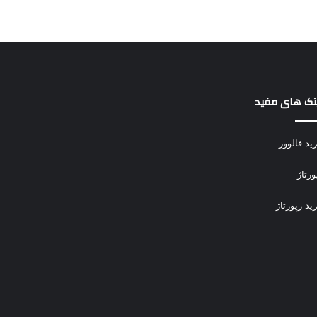
نک های مفید
ید فالوور
ورتاژ
ید رپورتاژ