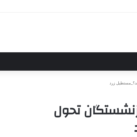
ند؟_مستطیل زرد
ازنشستگان تحول