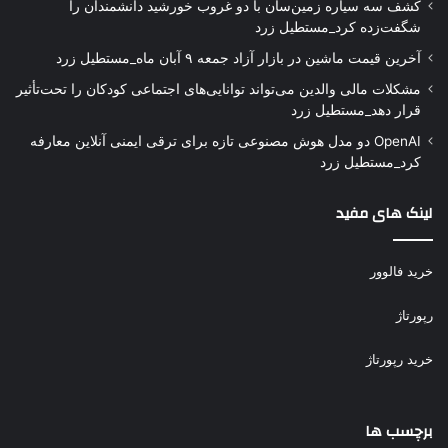
کشف سه سیاره زمین‌سان با دو غروب خورشید دانشمندان را
شگفت‌زده کرد_مستطیل زرد
آخرین قیمت ماشین در بازار آزاد جمعه ۹ آبان ماه_مستطیل زرد
مشکلات مالی والدین می‌تواند توانایی‌های اجتماعی کودکان را تحت‌تأثیر
قرار دهد_مستطیل زرد
OpenAI دو مدل هوش مصنوعی تازه برای ترقی ایمنی آنلاین معارفه
کرد_مستطیل زرد
لینک های مفید
خرید فالوور
رپورتاژ
خرید رپورتاژ
برچسب ها