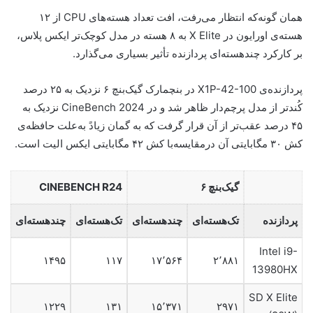
همان گونه‌که انتظار می‌رفت، افت تعداد هسته‌های CPU از ۱۲
هسته‌ی اورایون در X Elite به ۸ هسته در مدل کوچک‌تر ایکس‌ پلاس،
بر کارکرد چندهسته‌ای پردازنده تأثیر بسیاری می‌گذارد.
پردازنده‌ی X1P-42-100 در بنچمارک گیک‌بنچ ۶ نزدیک به ۲۵ درصد
کُندتر از مدل پرچم‌دار ظاهر شد و در CineBench 2024 نزدیک به
۴۵ درصد عقب‌تر از آن قرار گرفت که به گمان زیادً به‌‌علت حافظه‌ی
کش ۳۰ مگابایتی آن درمقایسه‌با کش ۴۲ مگابایتی ایکس الیت است.
گیک‌بنچ ۶
CINEBENCH R24
پردازنده
تک‌هسته‌ای
چندهسته‌ای
تک‌هسته‌ای
چندهسته‌ای
Intel i9-
۱۴۹۵
۱۱۷
۱۷٬۵۶۴
۲٬۸۸۱
13980HX
SD X Elite
۱۲۲۹
۱۳۱
۱۵٬۳۷۱
۲۹۷۱