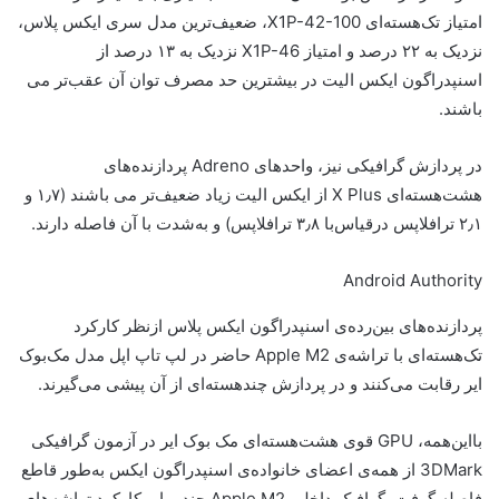
امتیاز تک‌هسته‌ای X1P-42-100، ضعیف‌ترین مدل سری ایکس پلاس،
نزدیک به ۲۲ درصد و امتیاز X1P-46 نزدیک به ۱۳ درصد از
اسنپدراگون ایکس الیت در بیشترین حد مصرف توان آن عقب‌تر می
باشند.
در پردازش گرافیکی نیز، واحدهای Adreno پردازنده‌های
هشت‌‌هسته‌ای X Plus از ایکس الیت زیاد ضعیف‌تر می باشند (۱٫۷ و
۲٫۱ ترافلاپس در‌قیاس‌با ۳٫۸ ترافلاپس) و به‌شدت با آن فاصله دارند.
Android Authority
پردازنده‌های بین‌رده‌ی اسنپدراگون ایکس پلاس از‌نظر کارکرد
تک‌هسته‌ای با تراشه‌ی Apple M2 حاضر در لپ تاپ اپل مدل مک‌بوک
ایر رقابت می‌کنند و در پردازش چندهسته‌ای از آن پیشی می‌گیرند.
بااین‌همه، GPU قوی هشت‌هسته‌ای مک بوک ایر در آزمون گرافیکی
3DMark از همه‌ی اعضای خانواده‌ی اسنپدراگون ایکس به‌طور قاطع
فاصله گرفت. گرافیک داخلی Apple M2 چند برابر کارکرد تراشه‌های