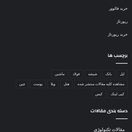
خرید فالوور
رپورتاژ
خرید رپورتاژ
برچسب ها
اپل
بانک
شیشه
فولاد
ماشین
مشاهده کلیه مقالات منتشر شده
هتل
ویلا
پوست
چین
کپی لینک
کیس
دسته بندی مقالاات
مقالات تکنولوژی