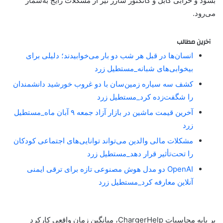
بشود و خرابی کابل و کانکتور شارژ نیز از مشکلات رایج به‌شمار
می‌رود.
آخرین مطالب
انسان‌ها در قبل هر شب دو بار می‌خوابیدند؛ دلیلی برای
بیخوابی‌های شبانه_مستطیل زرد
کشف سه سیاره زمین‌سان با دو غروب خورشید دانشمندان
را شگفت‌زده کرد_مستطیل زرد
آخرین قیمت ماشین در بازار آزاد جمعه ۹ آبان ماه_مستطیل
زرد
مشکلات مالی والدین می‌تواند توانایی‌های اجتماعی کودکان
را تحت‌تأثیر قرار دهد_مستطیل زرد
OpenAI دو مدل هوش مصنوعی تازه برای ترقی ایمنی
آنلاین معارفه کرد_مستطیل زرد
بر پایه محاسبات ChargerHelp، میانگین زمان واقعی کارکرد