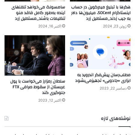
هکرها با تبلیغ میم‌کوین در حساب
سامسونگ می‌خواهد تلفنهای
اینستاگرام 50Cent، میلیون‌ها دلار
آینده به‌طور کامل فاقد منو
به جیب زدند_مستطیل زرد
تنظیمات باشند_مستطیل زرد
ژوئن 23, 2024
اکتبر 16, 2024
مطلب‌رسان پیش‌فکر اندروید به
ابزاری «جادویی» تجهیزمی‌بشود
سلطان رمزارز می‌خواست با پول
عربستان از سقوط صرافی FTX
دسامبر 22, 2023
جلوگیری کند
اکتبر 12, 2023
نوشته‌های تازه