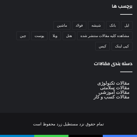
برچسب ها
اپل
بانک
شیشه
فولاد
ماشین
مشاهده کلیه مقالات منتشر شده
هتل
ویلا
پوست
چین
کپی لینک
کیس
دسته بندی مقالاات
مقالات تکنولوژی
مقالات سلامتی
مقالات آموزشی
مقالات کسب و کار
تمام حقوق نزد
مستطیل زرد
محفوظ است