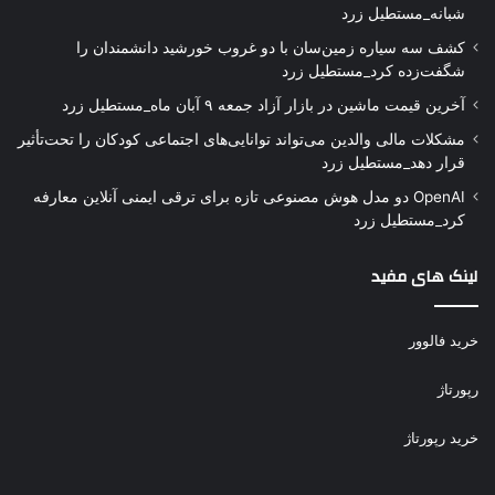
شبانه_مستطیل زرد
کشف سه سیاره زمین‌سان با دو غروب خورشید دانشمندان را
شگفت‌زده کرد_مستطیل زرد
آخرین قیمت ماشین در بازار آزاد جمعه ۹ آبان ماه_مستطیل زرد
مشکلات مالی والدین می‌تواند توانایی‌های اجتماعی کودکان را تحت‌تأثیر
قرار دهد_مستطیل زرد
OpenAI دو مدل هوش مصنوعی تازه برای ترقی ایمنی آنلاین معارفه
کرد_مستطیل زرد
لینک های مفید
خرید فالوور
رپورتاژ
خرید رپورتاژ