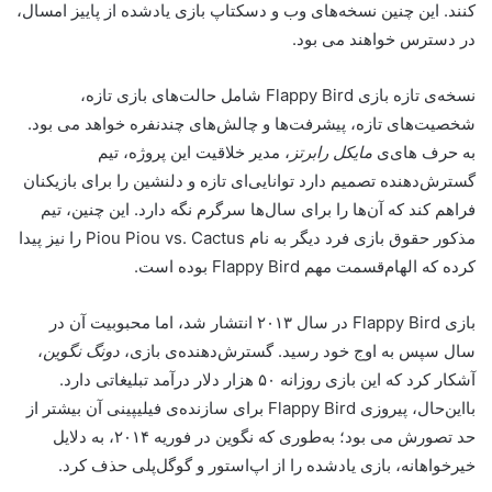
کنند. این چنین نسخه‌های وب و دسکتاپ بازی یادشده از پاییز امسال،
در دسترس خواهند می بود.
نسخه‌ی تازه بازی Flappy Bird شامل حالت‌های بازی تازه،
شخصیت‌های تازه، پیشرفت‌ها و چالش‌های چندنفره خواهد می بود.
به حرف های‌ی
مایکل رابرتز
، مدیر خلاقیت این پروژه، تیم
گسترش‌دهنده تصمیم دارد توانایی‌ای تازه و دلنشین را برای بازیکنان
فراهم کند که آن‌ها را برای سال‌ها سرگرم نگه دارد. این چنین، تیم
مذکور حقوق بازی فرد دیگر به نام Piou Piou vs. Cactus را نیز پیدا
کرده که الهام‌قسمت مهم Flappy Bird بوده است.
بازی Flappy Bird در سال ۲۰۱۳ انتشار شد، اما محبوبیت آن در
سال سپس به اوج خود رسید. گسترش‌دهنده‌ی بازی،
دونگ نگوین
،
آشکار کرد که این بازی روزانه ۵۰ هزار دلار درآمد تبلیغاتی دارد.
بااین‌حال، پیروزی Flappy Bird برای سازنده‌ی فیلیپینی آن بیشتر از
حد تصورش می بود؛ به‌طوری که نگوین در فوریه ۲۰۱۴، به دلایل
خیرخواهانه، بازی یادشده را از اپ‌استور و گوگل‌پلی حذف کرد.