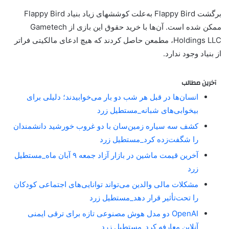
برگشت Flappy Bird به‌علت کوششهای زیاد بنیاد Flappy Bird
ممکن شده است. آن‌ها با خرید حقوق این بازی از Gametech
Holdings LLC، مطمعن حاصل کردند که هیچ ادعای مالکیتی فراتر
از بنیاد وجود ندارد.
آخرین مطالب
انسان‌ها در قبل هر شب دو بار می‌خوابیدند؛ دلیلی برای
بیخوابی‌های شبانه_مستطیل زرد
کشف سه سیاره زمین‌سان با دو غروب خورشید دانشمندان
را شگفت‌زده کرد_مستطیل زرد
آخرین قیمت ماشین در بازار آزاد جمعه ۹ آبان ماه_مستطیل
زرد
مشکلات مالی والدین می‌تواند توانایی‌های اجتماعی کودکان
را تحت‌تأثیر قرار دهد_مستطیل زرد
OpenAI دو مدل هوش مصنوعی تازه برای ترقی ایمنی
آنلاین معارفه کرد_مستطیل زرد