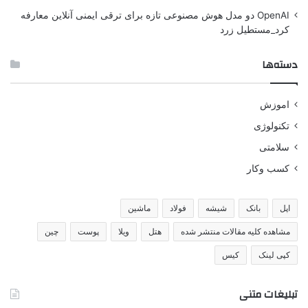
OpenAI دو مدل هوش مصنوعی تازه برای ترقی ایمنی آنلاین معارفه
کرد_مستطیل زرد
دسته‌ها
اموزش
تکنولوژی
سلامتی
کسب وکار
اپل
بانک
شیشه
فولاد
ماشین
مشاهده کلیه مقالات منتشر شده
هتل
ویلا
پوست
چین
کپی لینک
کیس
تبلیغات متنی