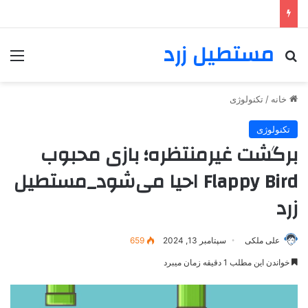
مستطیل زرد
خانه
/
تکنولوژی
تکنولوژی
برگشت غیرمنتظره؛ بازی محبوب
Flappy Bird احیا می‌شود_مستطیل
زرد
علی ملکی
سپتامبر 13, 2024
659
خواندن این مطلب 1 دقیقه زمان میبرد