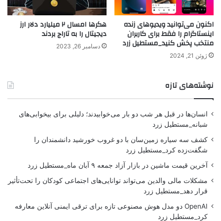
اکنون می‌توانید ویدیوهای زنده
هکرها امسال ۲ میلیارد دلار ارز
اینستاگرام را فقط برای کاربران
دیجیتال را به تاراج بردند
منتخب پخش کنید_مستطیل زرد
دسامبر 26, 2023
ژوئن 21, 2024
نوشته‌های تازه
انسان‌ها در قبل هر شب دو بار می‌خوابیدند؛ دلیلی برای بیخوابی‌های
شبانه_مستطیل زرد
کشف سه سیاره زمین‌سان با دو غروب خورشید دانشمندان را
شگفت‌زده کرد_مستطیل زرد
آخرین قیمت ماشین در بازار آزاد جمعه ۹ آبان ماه_مستطیل زرد
مشکلات مالی والدین می‌تواند توانایی‌های اجتماعی کودکان را تحت‌تأثیر
قرار دهد_مستطیل زرد
OpenAI دو مدل هوش مصنوعی تازه برای ترقی ایمنی آنلاین معارفه
کرد_مستطیل زرد