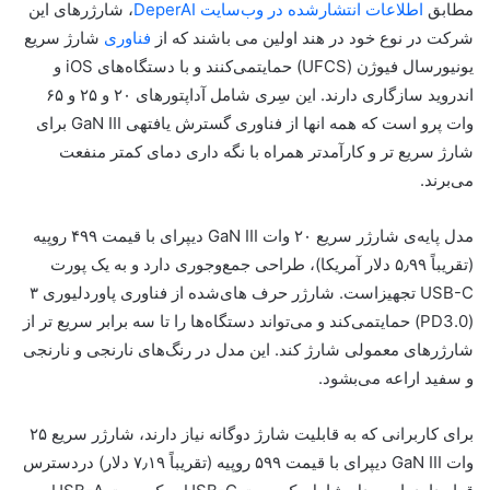
مطابق
اطلاعات انتشار‌شده در وب‌سایت DeperAI
، شارژرهای این
شرکت در نوع خود در هند اولین می باشند که از
فناوری
شارژ سریع
یونیورسال فیوژن (UFCS) حمایتمی‌کنند و با دستگاه‌های iOS و
اندروید سازگاری دارند. این سِری شامل آداپتورهای ۲۰ و ۲۵ و ۶۵
وات پرو است که همه انها از فناوری گسترش یافتهی GaN III برای
شارژ سریع تر و کارآمدتر همراه با نگه داری دمای کمتر منفعت
می‌برند.
مدل پایه‌ی شارژر سریع ۲۰ وات GaN III دیپر‌ای با قیمت ۴۹۹ روپیه
(تقریباً ۵٫۹۹ دلار آمریکا)، طراحی جمع‌وجوری دارد و به یک پورت
USB-C تجهیزاست. شارژر حرف های‌شده از فناوری پاوردلیوری ۳
(PD3.0) حمایتمی‌کند و می‌تواند دستگاه‌ها را تا سه برابر سریع تر از
شارژرهای معمولی شارژ کند. این مدل در رنگ‌های نارنجی و نارنجی
و سفید اراعه می‌بشود.
برای کاربرانی که به قابلیت شارژ دوگانه نیاز دارند، شارژر سریع ۲۵
وات GaN III دیپر‌ای با قیمت ۵۹۹ روپیه (تقریباً ۷٫۱۹ دلار) دردسترس