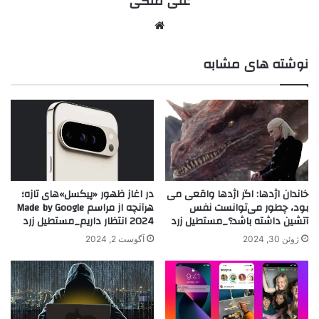
علی ملکی
نوشته های مشابه
خاندان اژدها: اگر اژدها واقعی می
در اغاز ظهور «پیکسل»های تازه؛
بود، چطور می‌توانست نفس
هرآنچه از مراسم Made by Google
آتشین داشته باشد؟_مستطیل زرد
2024 انتظار داریم_مستطیل زرد
ژوئن 30, 2024
آگوست 2, 2024