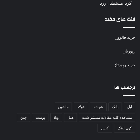
کرد_مستطیل زرد
لینک های مفید
خرید فالوور
رپورتاژ
خرید رپورتاژ
برچسب ها
اپل
بانک
شیشه
فولاد
ماشین
مشاهده کلیه مقالات منتشر شده
هتل
ویلا
پوست
چین
کپی لینک
کیس