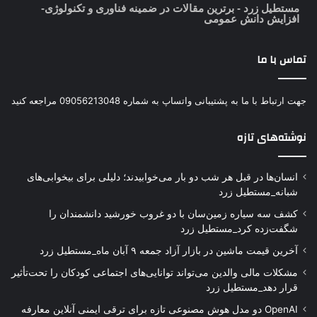
مستطیل زرد
- برترین مقالات در ضمینه فناوری و تکنولوژی-
افزایش دانش عمومی
تماس با ما
جهت ارتباط با ما به پشتیبانی واتساپ به شماره 09056213048 مراجعه کنید
نوشته‌های تازه
انسان‌ها در قبل هر شب دو بار می‌خوابیدند؛ دلیلی برای بیخوابی‌های
شبانه_مستطیل زرد
کشف سه سیاره زمین‌سان با دو غروب خورشید دانشمندان را
شگفت‌زده کرد_مستطیل زرد
آخرین قیمت ماشین در بازار آزاد جمعه ۹ آبان ماه_مستطیل زرد
مشکلات مالی والدین می‌تواند توانایی‌های اجتماعی کودکان را تحت‌تأثیر
قرار دهد_مستطیل زرد
OpenAI دو مدل هوش مصنوعی تازه برای ترقی ایمنی آنلاین معارفه