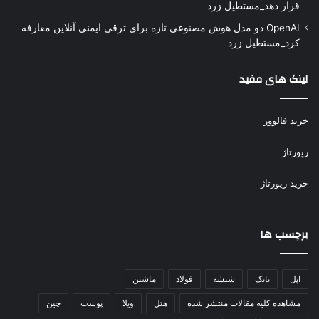
قرار دهد_مستطیل زرد
OpenAI دو مدل هوش مصنوعی تازه برای ترقی ایمنی آنلاین معارفه
کرد_مستطیل زرد
لینک های مفید
خرید فالوور
رپورتاژ
خرید رپورتاژ
برچسب ها
اپل
بانک
شیشه
فولاد
ماشین
مشاهده کلیه مقالات منتشر شده
هتل
ویلا
پوست
چین