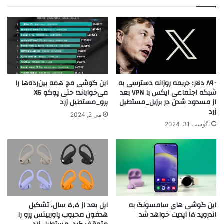
۸۹۰۰ دلار؛ جریمه روزانه دسترسی به
این گوشی مچ همه بین‌رده‌ها را
شبکه اجتماعی ایکس با VPN بعد
می‌خواباند؛ حتی پوکو X6
از مسدود شدن در برزیل_مستطیل
پرو_مستطیل زرد
زرد
می 2, 2024
آگوست 31, 2024
این گوشی های سامسونگ به
اپل بعد از ۵٫۵ سال، تشکیل
اندروید ۱۵ آپدیت خواهد شد
هدفون محبوب پاوربیتس پرو را