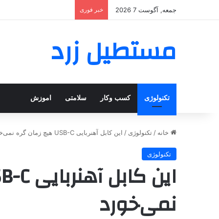
جمعه, آگوست 7 2026
خبر فوری
مستطیل زرد
تکنولوژی
کسب وکار
سلامتی
اموزش
خانه
/
تکنولوژی
/
این کابل آهنربایی USB-C هیچ زمان گره نمی‌خورد
تکنولوژی
نمی‌خورد