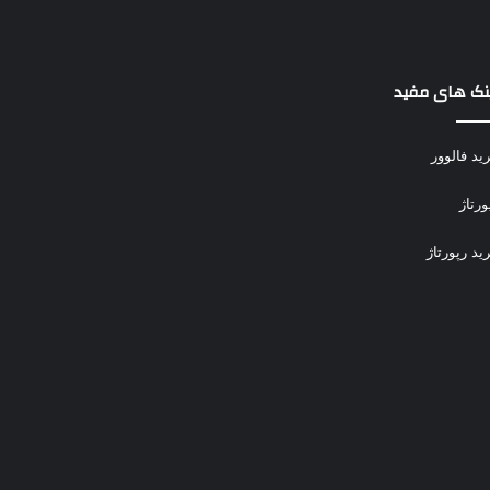
نک های مفید
ید فالوور
ورتاژ
ید رپورتاژ