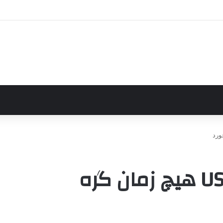
این کابل آهنربایی USB-C هیچ زمان گره