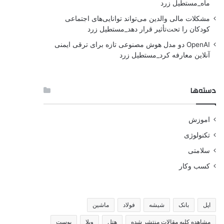
ماه_مستطیل زرد
مشکلات مالی والدین می‌تواند توانایی‌های اجتماعی
کودکان را تحت‌تأثیر قرار دهد_مستطیل زرد
OpenAI دو مدل هوش مصنوعی تازه برای ترقی ایمنی
آنلاین معارفه کرد_مستطیل زرد
دسته‌ها
اموزش
تکنولوژی
سلامتی
کسب وکار
اپل
بانک
شیشه
فولاد
ماشین
مشاهده کلیه مقالات منتشر شده
هتل
ویلا
پوست