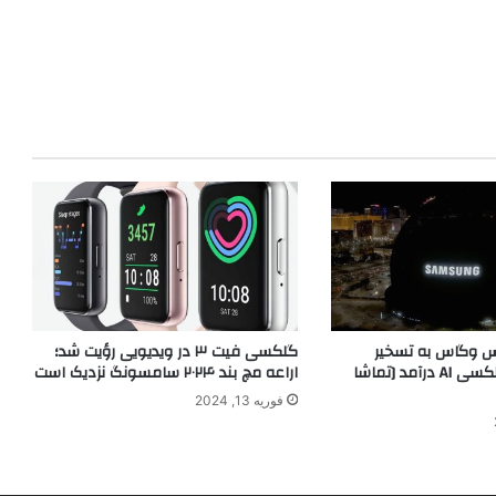
اس وگاس به تسخیر
گلکسی فیت ۳ در ویدیویی رؤیت شد؛
سامسونگ و گلکسی AI درآمد [تماشا
اراعه مچ بند ۲۰۲۴ سامسونگ نزدیک است
فوریه 13, 2024