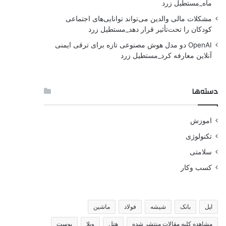
ماه_مستطیل زرد
مشکلات مالی والدین می‌تواند توانایی‌های اجتماعی
کودکان را تحت‌تأثیر قرار دهد_مستطیل زرد
OpenAI دو مدل هوش مصنوعی تازه برای ترقی ایمنی
آنلاین معارفه کرد_مستطیل زرد
دسته‌ها
اموزش
تکنولوژی
سلامتی
کسب وکار
اپل
بانک
شیشه
فولاد
ماشین
مشاهده کلیه مقالات منتشر شده
هتل
ویلا
پوست