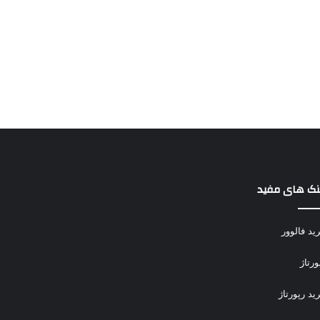
نک های مفید
ید فالوور
ورتاژ
ید رپورتاژ