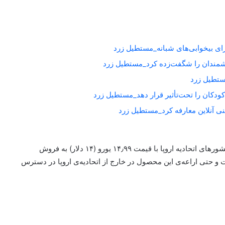
برای بیخوابی‌های شبانه_مستطیل زرد
شمندان را شگفت‌زده کرد_مستطیل زرد
کودکان را تحت‌تأثیر قرار دهد_مستطیل زرد
پریز هوشمند شیائومی نسخه‌ی ۲ در اسپانیا، ایتالیا و دیگر کشورهای اتحادیه اروپا با قیمت ۱۴٫۹۹ یورو (۱۴ دلار) به فروش
 و حتی اراعه‌ی این محصول در خارج از اتحادیه‌ی اروپا در دسترس