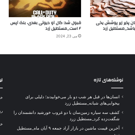
ان پذیر زیر پوشش یخی
قبول شد: کال آو دیوتی بعدی، بلک آپس
باشد_مستطیل زرد
۶ است_مستطیل زرد
می 23, 2024
نوشته‌های تازه
لی
انسان‌ها در قبل هر شب دو بار می‌خوابیدند؛ دلیلی برای
خر
بیخوابی‌های شبانه_مستطیل زرد
رپ
کشف سه سیاره زمین‌سان با دو غروب خورشید دانشمندان را
شگفت‌زده کرد_مستطیل زرد
خر
آخرین قیمت ماشین در بازار آزاد جمعه ۹ آبان ماه_مستطیل
زرد