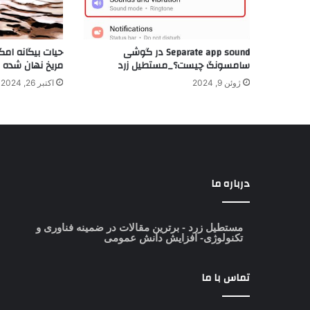
Separate app sound در گوشی
حیات بیگانه امک
سامسونگ چیست؟_مستطیل زرد
مریخ نهان شده 
ژوئن 9, 2024
اکتبر 26, 2024
درباره ما
مستطیل زرد
- برترین مقالات در ضمینه فناوری و
تکنولوژی- افزایش دانش عمومی
تماس با ما