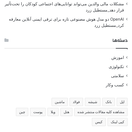
مشکلات مالی والدین می‌تواند توانایی‌های اجتماعی کودکان را تحت‌تأثیر
قرار دهد_مستطیل زرد
OpenAI دو مدل هوش مصنوعی تازه برای ترقی ایمنی آنلاین معارفه
کرد_مستطیل زرد
دسته‌ها
اموزش
تکنولوژی
سلامتی
کسب وکار
اپل
بانک
شیشه
فولاد
ماشین
مشاهده کلیه مقالات منتشر شده
هتل
ویلا
پوست
چین
کپی لینک
کیس