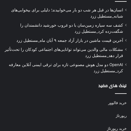
انسان‌ها در قبل هر شب دو بار می‌خوابیدند؛ دلیلی برای بیخوابی‌های
شبانه_مستطیل زرد
کشف سه سیاره زمین‌سان با دو غروب خورشید دانشمندان را
شگفت‌زده کرد_مستطیل زرد
آخرین قیمت ماشین در بازار آزاد جمعه ۹ آبان ماه_مستطیل زرد
مشکلات مالی والدین می‌تواند توانایی‌های اجتماعی کودکان را تحت‌تأثیر
قرار دهد_مستطیل زرد
OpenAI دو مدل هوش مصنوعی تازه برای ترقی ایمنی آنلاین معارفه
کرد_مستطیل زرد
لینک های مفید
خرید فالوور
رپورتاژ
خرید رپورتاژ