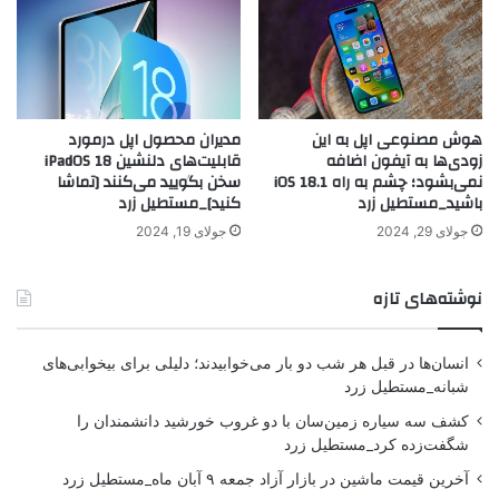
هوش مصنوعی اپل به این
مدیران محصول اپل درمورد
زودی‌ها به آیفون اضافه
قابلیت‌های دلنشین iPadOS 18
نمی‌بشود؛ چشم به راه iOS 18.1
سخن بگویید می‌کنند [تماشا
باشید_مستطیل زرد
کنید]_مستطیل زرد
جولای 29, 2024
جولای 19, 2024
نوشته‌های تازه
انسان‌ها در قبل هر شب دو بار می‌خوابیدند؛ دلیلی برای بیخوابی‌های
شبانه_مستطیل زرد
کشف سه سیاره زمین‌سان با دو غروب خورشید دانشمندان را
شگفت‌زده کرد_مستطیل زرد
آخرین قیمت ماشین در بازار آزاد جمعه ۹ آبان ماه_مستطیل زرد