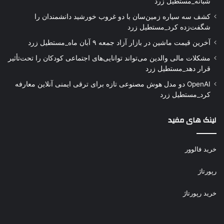
شبانه_مستطیل زرد
کشف سه سیاره زمین‌سان با دو غروب خورشید دانشمندان را
شگفت‌زده کرد_مستطیل زرد
آخرین قیمت ماشین در بازار آزاد جمعه ۹ آبان ماه_مستطیل زرد
مشکلات مالی والدین می‌تواند توانایی‌های اجتماعی کودکان را تحت‌تأثیر
قرار دهد_مستطیل زرد
OpenAI دو مدل هوش مصنوعی تازه برای ترقی ایمنی آنلاین معارفه
کرد_مستطیل زرد
لینک های مفید
خرید فالوور
رپورتاژ
خرید رپورتاژ