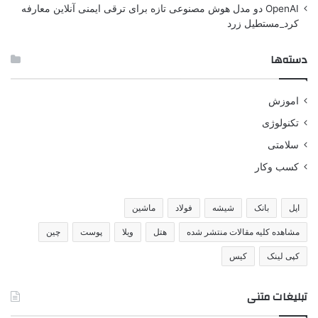
OpenAI دو مدل هوش مصنوعی تازه برای ترقی ایمنی آنلاین معارفه
کرد_مستطیل زرد
دسته‌ها
اموزش
تکنولوژی
سلامتی
کسب وکار
اپل
بانک
شیشه
فولاد
ماشین
مشاهده کلیه مقالات منتشر شده
هتل
ویلا
پوست
چین
کپی لینک
کیس
تبلیغات متنی