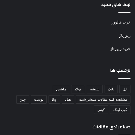
لینک های مفید
خرید فالوور
رپورتاژ
خرید رپورتاژ
برچسب ها
اپل
بانک
شیشه
فولاد
ماشین
مشاهده کلیه مقالات منتشر شده
هتل
ویلا
پوست
چین
کپی لینک
کیس
دسته بندی مقالاات