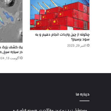
چگونه از چین واردات انجام دهیم و به
سود برسیم؟
اکتبر 29, 2023
یک کشف بزرگ در 
در سیاره سرخ_م
آگوست 13, 2024
درباره ما
مستطیل زرد
- برترین مقالات در ضمینه فناوری و