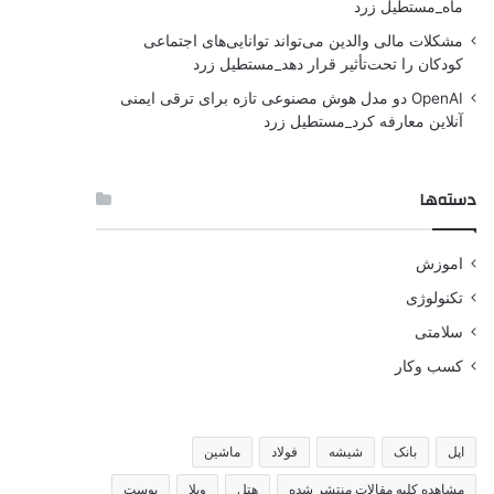
ماه_مستطیل زرد
مشکلات مالی والدین می‌تواند توانایی‌های اجتماعی
کودکان را تحت‌تأثیر قرار دهد_مستطیل زرد
OpenAI دو مدل هوش مصنوعی تازه برای ترقی ایمنی
آنلاین معارفه کرد_مستطیل زرد
دسته‌ها
اموزش
تکنولوژی
سلامتی
کسب وکار
اپل
بانک
شیشه
فولاد
ماشین
مشاهده کلیه مقالات منتشر شده
هتل
ویلا
پوست