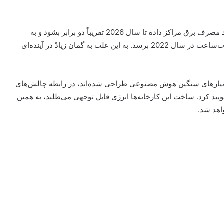
مطابق گزارش آژانس بین‌المللی انرژی (IEA)، انتظار می‌رود مصرف برق مراکز داده تا سال 2026 تقریباً دو برابر بشود و به
چیزی بین 650 تا 1050 تراوات‌ساعت در قیاس با 460 تراوات‌ساعت در سال 2022 برسد. به این علت به گمان زیادً در آینده‌ای
یتاز نیازهای سنگین هوش مصنوعی طراحی شده‌اند، در رابطه چالش‌های
 کرد. ساخت این کارخانه‌ها انرژی قابل توجهی می‌طلبد، به همین
اهد شد.