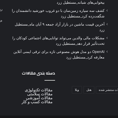
بیخوابی‌های شبانه_مستطیل زرد
رپ
کشف سه سیاره زمین‌سان با دو غروب خورشید دانشمندان را
شگفت‌زده کرد_مستطیل زرد
خر
آخرین قیمت ماشین در بازار آزاد جمعه ۹ آبان ماه_مستطیل
زرد
مشکلات مالی والدین می‌تواند توانایی‌های اجتماعی کودکان را
تحت‌تأثیر قرار دهد_مستطیل زرد
OpenAI دو مدل هوش مصنوعی تازه برای ترقی ایمنی آنلاین
معارفه کرد_مستطیل زرد
دسته بندی مقالاات
ات منتشر شده
هتل
ویلا
مقالات تکنولوژی
مقالات سلامتی
مقالات آموزشی
مقالات کسب و کار