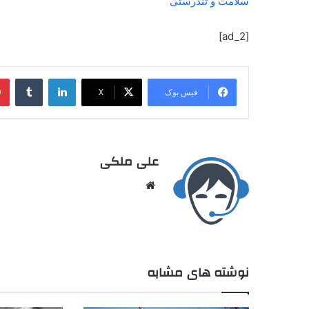
سلامت و تندرستی
[ad_2]
فیس بوک
X
علی ملکی
نوشته های مشابه