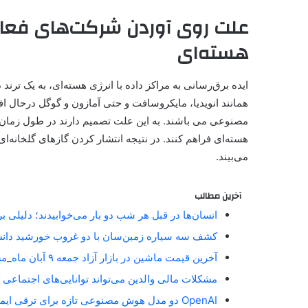
علت روی آوردن شرکت‌های فعا
هسته‌ای
ایده برق‌رسانی به مراکز داده با انرژی هسته‌ای، به یک ترن
همانند انویدیا، مایکروسافت و حتی آمازون و گوگل درحال اف
مصنوعی می باشند. به این علت تصمیم دارند در طول زمان، ا
هسته‌ای فراهم کنند. در نتیجه انتشار کردن گازهای گلخانه
می‌بیند.
آخرین مطالب
انسان‌ها در قبل هر شب دو بار می‌خوابیدند؛ دلیلی 
کشف سه سیاره زمین‌سان با دو غروب خورشید دان
آخرین قیمت ماشین در بازار آزاد جمعه ۹ آبان ماه_مستطیل زرد
مشکلات مالی والدین می‌تواند توانایی‌های اجتماعی 
OpenAI دو مدل هوش مصنوعی تازه برای ترقی ایمنی آنلاین معارفه کرد_مستطیل زرد