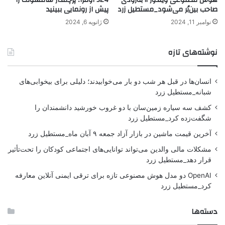
هوش مصنوعی ویندوز ۱۱ به‌زودی
S24 اولترا؛ پرچمدار سامسونگ را
صاحب بین‌بُر می‌شود_مستطیل زرد
پیش از رونمایی ببینید
نوامبر 11, 2024
ژانویه 6, 2024
نوشته‌های تازه
انسان‌ها در قبل هر شب دو بار می‌خوابیدند؛ دلیلی برای بیخوابی‌های
شبانه_مستطیل زرد
کشف سه سیاره زمین‌سان با دو غروب خورشید دانشمندان را
شگفت‌زده کرد_مستطیل زرد
آخرین قیمت ماشین در بازار آزاد جمعه ۹ آبان ماه_مستطیل زرد
مشکلات مالی والدین می‌تواند توانایی‌های اجتماعی کودکان را تحت‌تأثیر
قرار دهد_مستطیل زرد
OpenAI دو مدل هوش مصنوعی تازه برای ترقی ایمنی آنلاین معارفه
کرد_مستطیل زرد
دسته‌ها