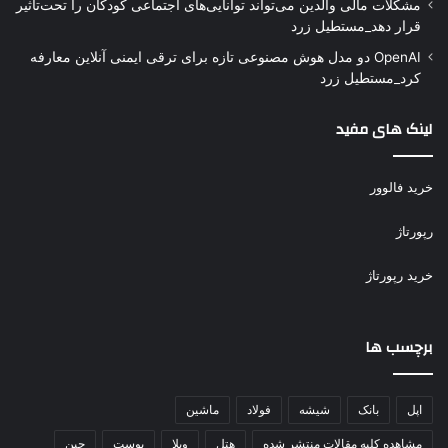
مشکلات مالی والدین می‌تواند توانایی‌های اجتماعی کودکان را تحت‌تأثیر
قرار دهد_مستطیل زرد
OpenAI دو مدل هوش مصنوعی تازه برای ترقی ایمنی آنلاین معارفه
کرد_مستطیل زرد
لینک های مفید
خرید فالوور
رپورتاژ
خرید رپورتاژ
برچسب ها
اپل
بانک
شیشه
فولاد
ماشین
مشاهده کلیه مقالات منتشر شده
هتل
ویلا
پوست
چین