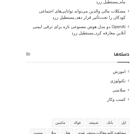
ماه_مستطیل زرد
مشکلات مالی والدین می‌تواند توانایی‌های اجتماعی
کودکان را تحت‌تأثیر قرار دهد_مستطیل زرد
OpenAI دو مدل هوش مصنوعی تازه برای ترقی ایمنی
آنلاین معارفه کرد_مستطیل زرد
دسته‌ها
اموزش
تکنولوژی
سلامتی
کسب وکار
اپل
بانک
شیشه
فولاد
ماشین
مشاهده کلیه مقالات منتشر شده
هتل
ویلا
پوست