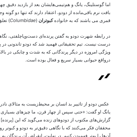
اما گوستلینگ، یانگ و هم‌تیمی‌هایشان بعد از بازدید دقیق چه
بافت نرم باقی‌مانده از دودو، اعتقاد دارند که تنها دو گونه و
قمری می باشند که به خانواده
کبوتران
(
Columbidae
) تعلق
در رابطه شهرت دودو به گفتن پرنده‌ای دست‌و‌پا‌چلفتی، نگا
درست نیست. تیم تحقیقاتی فهمید شد که دودو تاندونی در پا
ویژگی امروزه در دیگر پرندگانی که به شدت و چابکی در با
در‌واقع حیوانی بسیار سریع و فعال بوده است.
عکس دودو از تاثییر بد انسان بر محیط‌زیست به مثالای نا
یانگ او گفت: «حتی سپس از چهار قرن، ما چیزهای بسیاری برا
گزارش‌های مکتوب از دودوها‌ی زنده می‌گوید که این [پرند
محققان فکر می‌کنند که با نگاهی دقیق‌تر به دودو و کبوتر ر
آن‌ها را بهتر فهمیدن کنیم. در نهایت، انقراض آن پرندگان ب