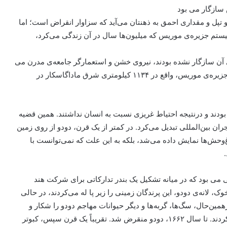
 سازگار می بود
و تپل و مقداری احمق به ذهنتان می‌آید که سزاوار انقراض است؛ اما
سیستم جزیره‌ی موریس که میلیون‌ها سال در آن زندگی می‌کرد،
رای آن سازگار نشده بودند، نیروی خشن و استعمارگر جامعه‌ی مدرن می
بود. ملوانان هلندی اولین‌بار در سال ۱۵۹۸ بعد از رسیدن به جزیره‌ی موریس، واقع در ۱۱۳۴ کیلومتری شرق ماداگاسکار در
ودند و درنتیجه احتیاط غریزی نسبت به انسان نداشتند. همین قضیه
ان بین‌المللی تبدیل می‌کرد. در کمتر از یک قرن، دودو از روی زمین
غ‌وحش‌ها نمایش داده می‌شد، بلکه به این علت که نمی‌توانست با
ی می بود که در میانه تشکیل یک بندر تدارکاتی برای شرکت هند
‌، لانه‌ی دودو، این پرندگان زمینی را زیر پا له می‌کردند، در حالی
همین‌حال، سگ‌ها، گربه‌ها و دیگر حیوانات مهاجم دودو را شکار و
در‌عین‌حال بر سر منبع های غذایی محدود جزیره رقابت می‌کردند. تا سال ۱۶۶۲، دودو منقرض شد. تقریباً یک قرن سپس، کبوتر