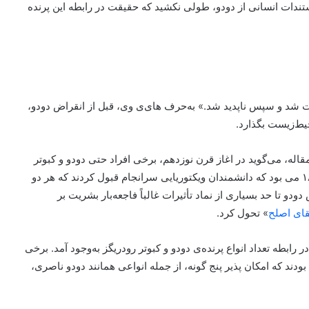
وجو آن از بین رفت. با وجود تنها ۶۴ سال مستندات انسانی از دودو، طولی نکشید که حقیقت در رابطه این پرنده
ت شد و سپس ناپدید شد.» به‌حرف های‌ی وی، قبل از انقراض دودو،
یط‌زیست بگذارد.
اله، می‌گوید در اغاز قرن نوزدهم، برخی افراد حتی دودو و کبوتر
رودریگز را «جانوران اسطوره‌ای» می‌دانستند. در دهه‌ی ۱۸۰۰ می بود که دانشمندان ویکتوریایی سرانجام قبول کردند که هر دو
ودو تا حد بسیاری از نماد تأثیرات غالباً فاجعه‌بار بشریت بر
قای اصلح
» تحول کرد.
سال سردرگمی بسیاری در رابطه تعداد انواع پرنده‌ی دودو و کبوتر رودریگز به‌وجود آمد. برخی
ودند که امکان پذیر پنج گونه، از جمله انواعی همانند دودو‌ ناصری،