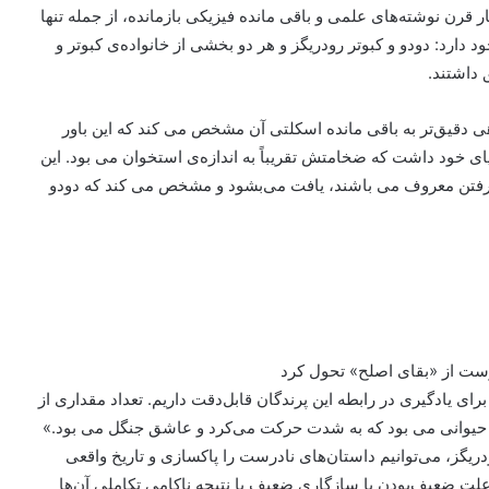
ار قرن نوشته‌های علمی و باقی مانده فیزیکی بازمانده، از جمله تنها
جود دارد: دودو و کبوتر رودریگز و هر دو بخشی از خانواده‌ی کبوتر و
 داشتند.
هی دقیق‌تر به باقی مانده اسکلتی آن مشخص می کند که این باور
ی خود داشت که ضخامتش تقریباً به اندازه‌ی استخوان می بود. این
لا‌رفتن معروف می باشند، یافت می‌بشود و مشخص می کند که دودو
درست از «بقای اصلح» تحول کرد
ی یادگیری در رابطه این پرندگان قابل‌دقت داریم. تعداد مقداری از
ه] حیوانی می بود که به شدت حرکت می‌کرد و عاشق جنگل می بود.»
ودریگز، می‌توانیم داستان‌های نادرست را پاکسازی و تاریخ واقعی
ه علت ضعیف‌بودن یا سازگاری ضعیف یا نتیجه ناکامی تکاملی آن‌ها