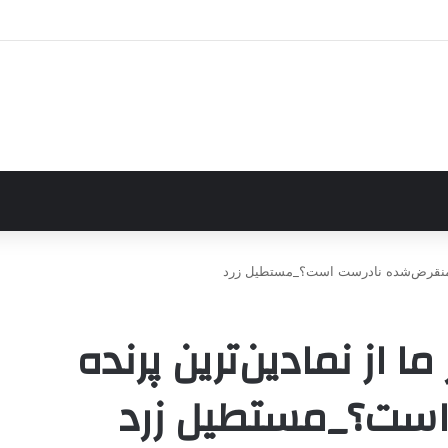
نده منقرض‌شده نادرست است؟_مستطیل زرد
ا از نمادین‌ترین پرنده
است؟_مستطیل زرد