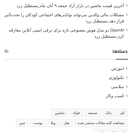
آخرین قیمت ماشین در بازار آزاد جمعه ۹ آبان ماه_مستطیل زرد
مشکلات مالی والدین می‌تواند توانایی‌های اجتماعی کودکان را تحت‌تأثیر
قرار دهد_مستطیل زرد
OpenAI دو مدل هوش مصنوعی تازه برای ترقی ایمنی آنلاین معارفه
کرد_مستطیل زرد
دسته‌ها
اموزش
تکنولوژی
سلامتی
کسب وکار
اپل
بانک
شیشه
فولاد
ماشین
مشاهده کلیه مقالات منتشر شده
هتل
ویلا
پوست
چین