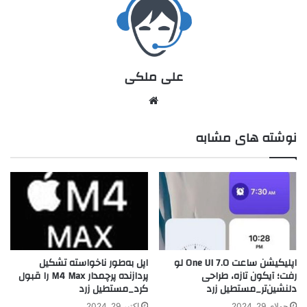
علی ملکی
نوشته های مشابه
اپلیکیشن ساعت One UI 7.0 لو
اپل به‌طور ناخواسته تشکیل
رفت؛ آیکون تازه، طراحی
پردازنده پرچمدار M4 Max را قبول
دلنشین‌تر_مستطیل زرد
کرد_مستطیل زرد
جولای 29, 2024
اکتبر 29, 2024