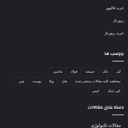
خرید فالوور
رپورتاژ
خرید رپورتاژ
برچسب ها
اپل
بانک
شیشه
فولاد
ماشین
مشاهده کلیه مقالات منتشر شده
هتل
ویلا
پوست
چین
کپی لینک
کیس
دسته بندی مقالاات
مقالات تکنولوژی