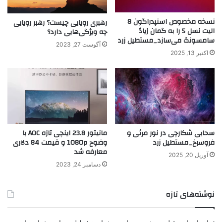
نسخه مخصوص اسنپدراگون 8
رهبری رویایی چیست؟ رهبر رویایی
الیت نسل 5 را به گمان زیادً
چه ویژگی‌هایی دارد؟
سامسونگ می‌سازد_مستطیل زرد
آگوست 27, 2023
اکتبر 13, 2025
سحابی شکارچی در نور مرئی و
مانیتور 23.8 اینچی تازه AOC با
فروسرخ_مستطیل زرد
وضوح 1080p و قیمت 84 دلاری
معارفه شد
آوریل 20, 2025
دسامبر 24, 2023
نوشته‌های تازه