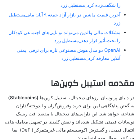
را شگفت‌زده کرد_مستطیل زرد
آخرین قیمت ماشین در بازار آزاد جمعه ۹ آبان ماه_مستطیل
زرد
مشکلات مالی والدین می‌تواند توانایی‌های اجتماعی کودکان
را تحت‌تأثیر قرار دهد_مستطیل زرد
OpenAI دو مدل هوش مصنوعی تازه برای ترقی ایمنی
آنلاین معارفه کرد_مستطیل زرد
مقدمه استیبل کوین‌ها
در دنیای پرنوسان ارزهای دیجیتال، استیبل کوین‌ها
(
Stablecoins)
به گفتن پناهگاهی امن برای خرید وفروش‌گران و اندوخته‌گذاران
شناخته خواهد شد. این دارایی‌های دیجیتال با مقصد افت ریسک
نوسانات قیمتی تشکیل شده‌اند و نقش کلیدی در تسهیل معامله های،
انتقال قیمت، و گسترش اکوسیستم مالی غیرمتمرکز (DeFi) ایفا
می‌کنند. سوال مهم اینجاست: