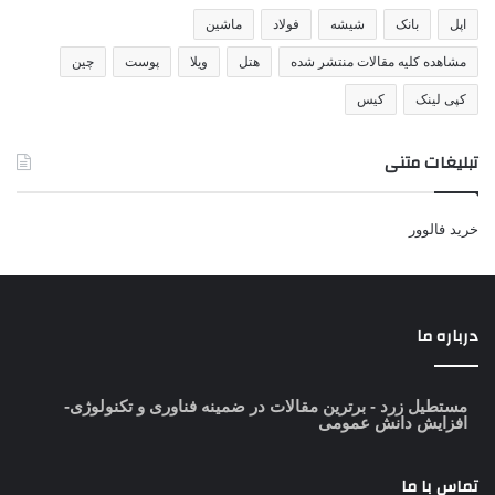
اپل
بانک
شیشه
فولاد
ماشین
مشاهده کلیه مقالات منتشر شده
هتل
ویلا
پوست
چین
کپی لینک
کیس
تبلیغات متنی
خرید فالوور
درباره ما
مستطیل زرد
- برترین مقالات در ضمینه فناوری و تکنولوژی-
افزایش دانش عمومی
تماس با ما