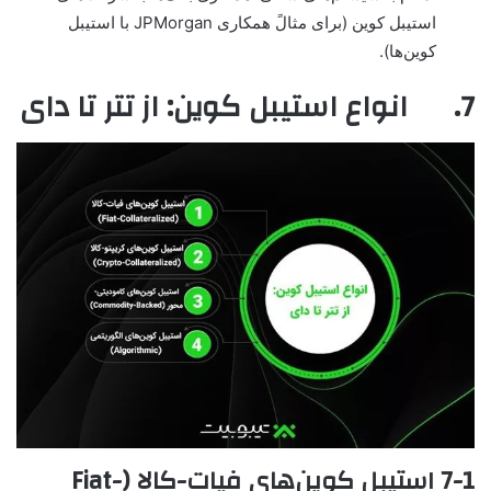
استیبل کوین (برای مثالً همکاری JPMorgan با استیبل
کوین‌ها).
7. انواع استیبل کوین: از تتر تا دای
7-1 استیبل کوین‌های فیات-کالا (Fiat-