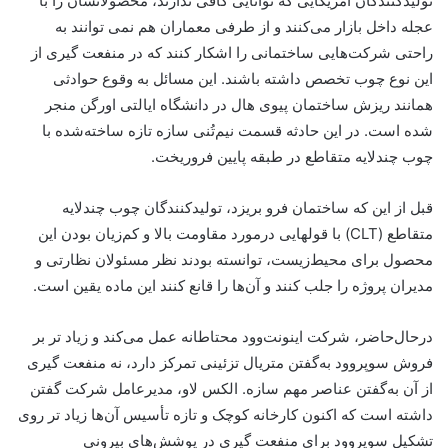
تولیدکنندگان آمریکایی که توانایی کافی ندارند، محصولاتشان را با
عجله داخل بازار می‌کنند و از طرفی معماران هم نمی توانند به
راحتی شرکت‌هایی ساختمانی‌ را اشکار کنند که در منفعت گیری از
این نوع چوب تخصص داشته باشند. این مسائل به وقوع حوادثی
همانند ریزش ساختمان پیوی هال در دانشگاه ایالتی اورگن منجر
شده است. در این حادثه قسمت نیم‌تُنی سازه تازه ساخته‌شده با
چوب چندلایه متقاطع در طبقه پایین فروریخت.
قبل از این که ساختمان فرو بریزد، تولیدکنندگان چوب چندلایه
متقاطع (CLT) با قولهایی درمورد مقاومت بالا و کم‌زیان بودن این
محصول برای محیط‌زیست، توانسته بودند نظر مسئولان نظارتی و
مدیران پروژه را جلب کنند و آن‌ها را قانع کنند این ماده یقین است.
در‌حال‌حاضر، شرکت اینونت‌وود محتاطانه عمل می‌کند و زیاد تر بر
فروش سوپروود به‌گفتن متریال تزئینی تمرکز دارد، نه منفعت گیری
از آن به‌گفتن عناصر مهم سازه‌. الکس لاو، مدیرعامل شرکت گفتن
داشته است که اکنون کارخانه کوچک و تازه تأسیس آن‌ها زیاد تر روی
تشکیل سوپروود برای منفعت گیری در پوشش‌های بیرونی