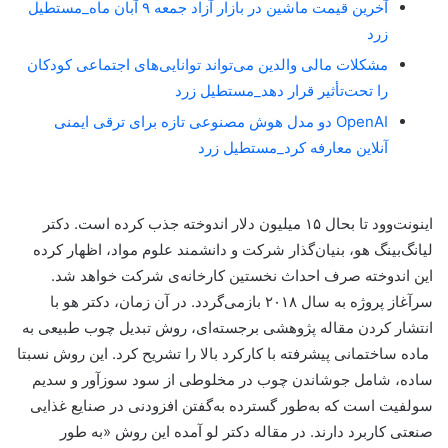
آخرین قیمت ماشین در بازار آزاد جمعه ۹ آبان ماه_مستطیل
زرد
مشکلات مالی والدین می‌تواند توانایی‌های اجتماعی کودکان
را تحت‌تأثیر قرار دهد_مستطیل زرد
OpenAI دو مدل هوش مصنوعی تازه برای ترقی ایمنی
آنلاین معارفه کرد_مستطیل زرد
اینونت‌وود تا بحال ۱۵ میلیون دلار اندوخته جذب کرده است. دکتر
لیانگ‌بینگ هو، بنیان‌گذار شرکت و دانشمند علوم مواد، اظهار کرده
این اندوخته صرف احداث نخستین کارخانه‌ی شرکت خواهد شد.
سرآغاز پروژه به سال ۲۰۱۸ بازمی‌گردد. در آن زمان، دکتر هو با
انتشار کردن مقاله پژوهشی برجسته‌ای، روش تبدیل چوب طبیعی به
ماده ساختمانی پیشرفته با کارکرد بالا را تشریح کرد. این روش نسبتا
ساده، شامل جوشاندن چوب در مخلوطی از سود سوزآور و سدیم
سولفیت است که به‌طور گسترده به‌گفتن افزودنی در صنایع غذایی
صنعتی کاربرد دارند. در مقاله دکتر لو آمده این روش «به طور