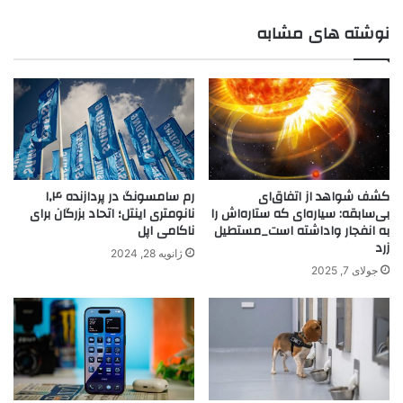
نوشته های مشابه
کشف شواهد از اتفاق‌ای
رم سامسونگ در پردازنده ۱٫۴
بی‌سابقه: سیاره‌ای که ستاره‌اش را
نانومتری اینتل؛ اتحاد بزرگان برای
به انفجار واداشته است_مستطیل
ناکامی اپل
زرد
ژانویه 28, 2024
جولای 7, 2025