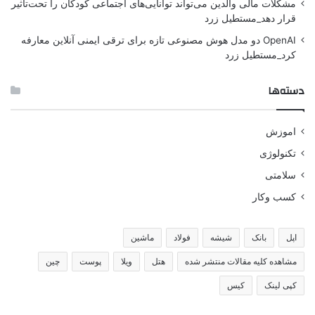
مشکلات مالی والدین می‌تواند توانایی‌های اجتماعی کودکان را تحت‌تأثیر
قرار دهد_مستطیل زرد
OpenAI دو مدل هوش مصنوعی تازه برای ترقی ایمنی آنلاین معارفه
کرد_مستطیل زرد
دسته‌ها
اموزش
تکنولوژی
سلامتی
کسب وکار
اپل
بانک
شیشه
فولاد
ماشین
مشاهده کلیه مقالات منتشر شده
هتل
ویلا
پوست
چین
کپی لینک
کیس