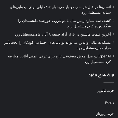
انسان‌ها در قبل هر شب دو بار می‌خوابیدند؛ دلیلی برای بیخوابی‌های
شبانه_مستطیل زرد
کشف سه سیاره زمین‌سان با دو غروب خورشید دانشمندان را
شگفت‌زده کرد_مستطیل زرد
آخرین قیمت ماشین در بازار آزاد جمعه ۹ آبان ماه_مستطیل زرد
مشکلات مالی والدین می‌تواند توانایی‌های اجتماعی کودکان را تحت‌تأثیر
قرار دهد_مستطیل زرد
OpenAI دو مدل هوش مصنوعی تازه برای ترقی ایمنی آنلاین معارفه
کرد_مستطیل زرد
لینک های مفید
خرید فالوور
رپورتاژ
خرید رپورتاژ