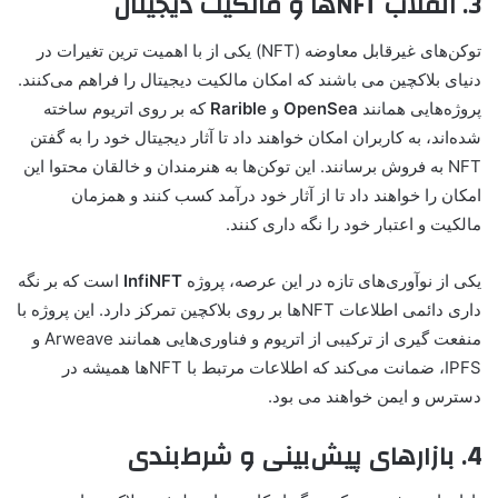
3. انقلاب NFTها و مالکیت دیجیتال
توکن‌های غیرقابل معاوضه (NFT) یکی از با اهمیت ترین تغیرات در
دنیای بلاکچین می باشند که امکان مالکیت دیجیتال را فراهم می‌کنند.
پروژه‌هایی همانند
OpenSea
و
Rarible
که بر روی اتریوم ساخته
شده‌اند، به کاربران امکان خواهند داد تا آثار دیجیتال خود را به گفتن
NFT به فروش برسانند. این توکن‌ها به هنرمندان و خالقان محتوا این
امکان را خواهند داد تا از آثار خود درآمد کسب کنند و همزمان
مالکیت و اعتبار خود را نگه داری کنند.
یکی از نوآوری‌های تازه در این عرصه، پروژه
InfiNFT
است که بر نگه
داری دائمی اطلاعات NFTها بر روی بلاکچین تمرکز دارد. این پروژه با
منفعت گیری از ترکیبی از اتریوم و فناوری‌هایی همانند Arweave و
IPFS، ضمانت می‌کند که اطلاعات مرتبط با NFTها همیشه در
دسترس و ایمن خواهند می بود.
4. بازارهای پیش‌بینی و شرط‌بندی