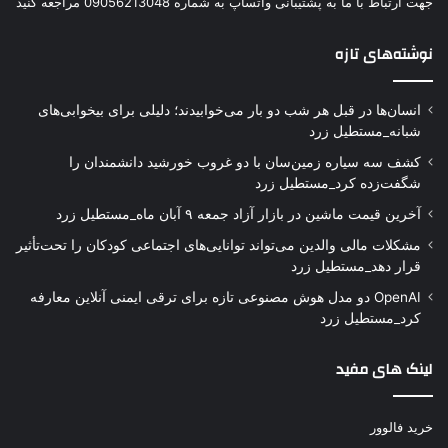
جهت ارتباط با ما به پشتیبانی واتساپ به شماره 09056213048 مراجعه کنید
نوشته‌های تازه
انسان‌ها در قبل هر شب دو بار می‌خوابیدند؛ دلیلی برای بیخوابی‌های
شبانه_مستطیل زرد
کشف سه سیاره زمین‌سان با دو غروب خورشید دانشمندان را
شگفت‌زده کرد_مستطیل زرد
آخرین قیمت ماشین در بازار آزاد جمعه ۹ آبان ماه_مستطیل زرد
مشکلات مالی والدین می‌تواند توانایی‌های اجتماعی کودکان را تحت‌تأثیر
قرار دهد_مستطیل زرد
OpenAI دو مدل هوش مصنوعی تازه برای ترقی ایمنی آنلاین معارفه
کرد_مستطیل زرد
لینک های مفید
خرید فالوور