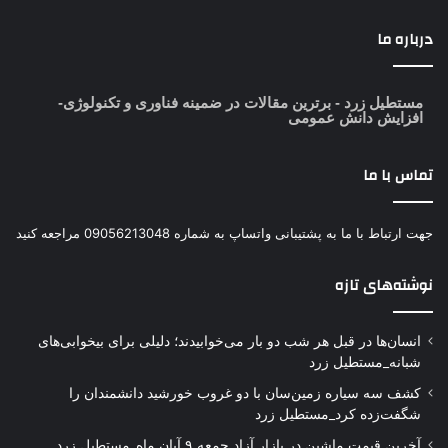
درباره ما
مستطیل زرد
- برترین مقالات در ضمینه فناوری و تکنولوژی-
افزایش دانش عمومی
تماس با ما
جهت ارتباط با ما به پشتیبانی واتساپ به شماره 09056213048 مراجعه کنید
نوشته‌های تازه
انسان‌ها در قبل هر شب دو بار می‌خوابیدند؛ دلیلی برای بیخوابی‌های
شبانه_مستطیل زرد
کشف سه سیاره زمین‌سان با دو غروب خورشید دانشمندان را
شگفت‌زده کرد_مستطیل زرد
آخرین قیمت ماشین در بازار آزاد جمعه ۹ آبان ماه_مستطیل زرد