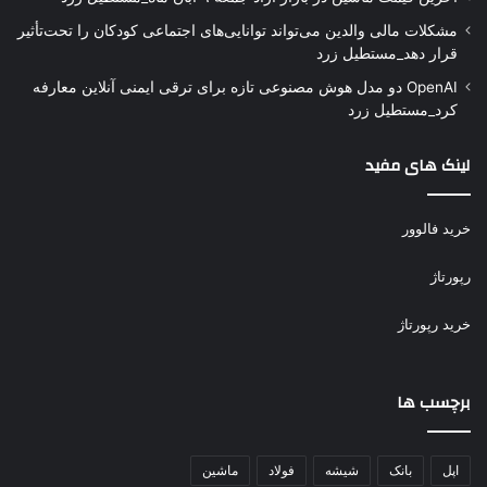
مشکلات مالی والدین می‌تواند توانایی‌های اجتماعی کودکان را تحت‌تأثیر
قرار دهد_مستطیل زرد
OpenAI دو مدل هوش مصنوعی تازه برای ترقی ایمنی آنلاین معارفه
کرد_مستطیل زرد
لینک های مفید
خرید فالوور
رپورتاژ
خرید رپورتاژ
برچسب ها
اپل
بانک
شیشه
فولاد
ماشین