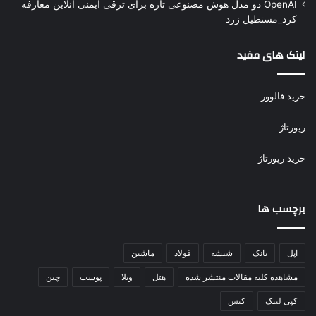
OpenAI دو مدل هوش مصنوعی تازه برای ترقی ایمنی آنلاین معارفه
کرد_مستطیل زرد
لینک های مفید
خرید فالوور
رپورتاژ
خرید رپورتاژ
برچسب ها
اپل
بانک
شیشه
فولاد
ماشین
مشاهده کلیه مقالات منتشر شده
هتل
ویلا
پوست
چین
کپی لینک
کیس