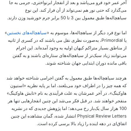
آخر عمر خود فرو‌ می‌پاشد و بعد از انفجار ابرنواختری، جرمی به جا
می‌گذارد که حتی نور هم نمی‌تواند از آن فرار کند. این نوع
سیاهچاله‌ها طبق معمول بین 3 تا 50 برابر جرم خورشید وزن دارند.
اما نوع فرد دیگر از سیاهچاله‌ها، موسوم به «
سیاهچاله‌های نخستین
»
یا Primordial، به‌صورت نظری نقل می باشند که در کسری از ثانیه
از مناطق بسیار متراکم کیهان اولیه به وجود آمده‌اند. این اجرام
می‌توانند زیاد سبک‌تر از سیاهچاله‌های ستاره‌ای باشند و به گفتن
باقی مانده دوران ابتدایی جهان شناخته شوند.
هرچند سیاهچاله‌ها طبق معمول به گفتن اجرامی شناخته خواهد شد
که همه چیز را در اطراف خود می‌بلعند، اما بر پایه نظریه «استیون
هاوکینگ»، در آخر عمرشان به علت فرآیندی به نام «تابش هاوکینگ»
منفجر خواهند شد. در قبل فکر می‌شد این چنین انفجارهایی تنها هر
100 هزار سال یک‌بار رخ می‌دهد؛ اما پژوهش جدیدی که در نشریه
Physical Review Letters انتشار شده، گمان مشاهده این چنین
اتفاق‌ای در دهه اینده را زیاد بالا برسی کرده است.