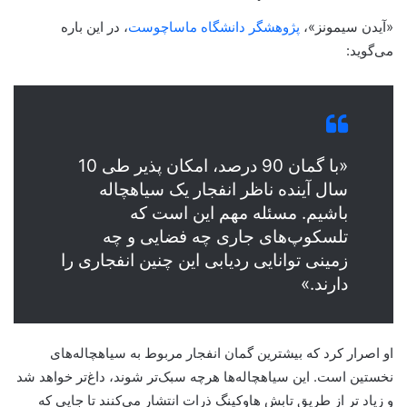
«آیدن سیمونز»،
پژوهشگر دانشگاه ماساچوست
، در این باره
می‌گوید:
«با گمان 90 درصد، امکان پذیر طی 10
سال آینده ناظر انفجار یک سیاهچاله
باشیم. مسئله مهم این است که
تلسکوپ‌های جاری چه فضایی و چه
زمینی توانایی ردیابی این چنین انفجاری را
دارند.»
او اصرار کرد که بیشترین گمان انفجار مربوط به سیاهچاله‌های
نخستین است. این سیاهچاله‌ها هرچه سبک‌تر شوند، داغ‌تر خواهد شد
و زیاد تر از طریق تابش هاوکینگ ذرات انتشار می‌کنند تا جایی که