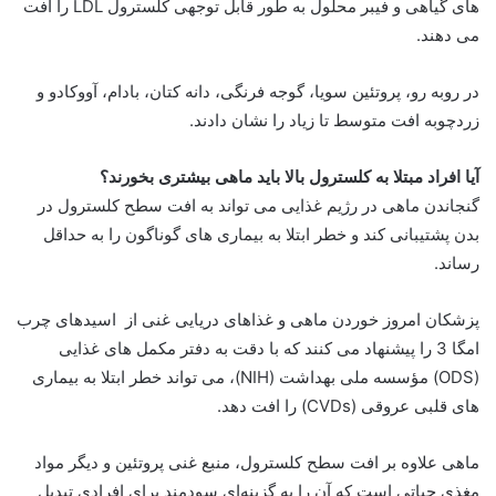
های گیاهی و فیبر محلول به طور قابل توجهی کلسترول LDL را افت
می دهند.
در روبه رو، پروتئین سویا، گوجه فرنگی، دانه کتان، بادام، آووکادو و
زردچوبه افت متوسط ​​تا زیاد را نشان دادند.
آیا افراد مبتلا به کلسترول بالا باید ماهی بیشتری بخورند؟
گنجاندن ماهی در رژیم غذایی می تواند به افت سطح کلسترول در
بدن پشتیبانی کند و خطر ابتلا به بیماری های گوناگون را به حداقل
رساند.
پزشکان امروز خوردن ماهی و غذاهای دریایی غنی از اسیدهای چرب
امگا 3 را پیشنهاد می کنند که با دقت به دفتر مکمل های غذایی
(ODS) مؤسسه ملی بهداشت (NIH)، می تواند خطر ابتلا به بیماری
های قلبی عروقی (CVDs) را افت دهد.
ماهی علاوه بر افت سطح کلسترول، منبع غنی پروتئین و دیگر مواد
مغذی حیاتی است که آن را به گزینه‌ای سودمند برای افرادی تبدیل