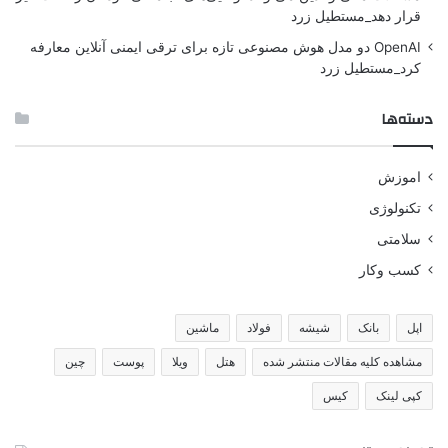
قرار دهد_مستطیل زرد
OpenAI دو مدل هوش مصنوعی تازه برای ترقی ایمنی آنلاین معارفه
کرد_مستطیل زرد
دسته‌ها
اموزش
تکنولوژی
سلامتی
کسب وکار
اپل
بانک
شیشه
فولاد
ماشین
مشاهده کلیه مقالات منتشر شده
هتل
ویلا
پوست
چین
کپی لینک
کیس