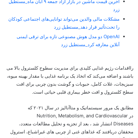
آخرین قیمت ماشین در بازار آزاد جمعه ۹ آبان ماه_مستطیل
زرد
مشکلات مالی والدین می‌تواند توانایی‌های اجتماعی کودکان
را تحت‌تأثیر قرار دهد_مستطیل زرد
OpenAI دو مدل هوش مصنوعی تازه برای ترقی ایمنی
آنلاین معارفه کرد_مستطیل زرد
رااقدامات رژیم غذایی کلیدی برای مدیریت سطوح کلسترول بالا می
باشند و اضافه می‌کند که اتخاذ یک برنامه غذایی با مقدار بهینه میوه،
سبزیجات، غلات کامل، حبوبات و گوشت بدون چربی برای افت
سطح کلسترول و افت خطر بیماری قلبی حیاتی است.
مطابق یک مرور سیستماتیک و متاآنالیز در سال ۲۰۲۱ که
در Nutrition, Metabolism, and Cardiovascular
Diseases انتشار شد ، بعد از تجزیه و تحلیل مطالعات متعدد،
محققان دریافتند که غذاهای غنی از چربی های غیراشباع، استرول