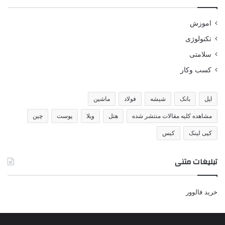
اموزش
تکنولوژی
سلامتی
کسب وکار
اپل
بانک
شیشه
فولاد
ماشین
مشاهده کلیه مقالات منتشر شده
هتل
ویلا
پوست
چین
کپی لینک
کیس
تبلیغات متنی
خرید فالوور