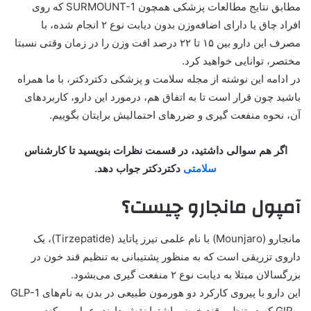
مطابق نتایج مطالعات پزشکی همچون SURMOUNT-1 که روی
افراد چاق یا دارای اضافه‌وزن بدون دیابت نوع ۲ انجام شده، با
مصرف این دارو بین ۱۵ تا ۲۲ درصد افت وزن را در زمان وقتی نسبتا
مختصر، توانایی خواهید کرد.
در ادامه این نوشته از مجله سلامت و پزشکی دکتردکتر، با ما همراه
باشید چون قرار است تا به اتفاق هم، درمورد این دارو، کاربردهای
آن، نحوه منفعت گیری و ضررهای احتمالیش برایتان بگوییم.
اگر هم سوالی داشتید، در قسمت نظرات بنویسید تا کارشناس
سلامتی
دکتردکتر جواب دهد.
آمپول مانجارو چیست؟
مانجارو (Mounjaro) با نام علمی تیرز پاتاید (Tirzepatide)، یک
داروی تزریقی است که به منظور پشتیبانی به تنظیم قند خون در
بزرگسالان مبتلا به دیابت نوع ۲ منفعت گیری می‌بشود.
این دارو با پیروی کارکرد دو هورمون طبیعی در بدن به نام‌های GLP-1
و GIP که در تنظیم قند خون و اشتها نقش دارند، عمل می‌کند.