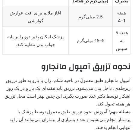
مصرف
(میلی‌گرم در هفته)
هفته
اغاز ملایم برای افت عوارض
2.5 میلی‌گرم
1–4
گوارشی
هفته 5
پزشک امکان پذیر دوز را بر پایه
به
5–15 میلی‌گرم
جواب بدن تنظیم کند.
سپس
نحوه تزریق آمپول مانجارو
آمپول مانجارو طبق معمولً در ناحیه شکم، ران یا بازو به طور تزریق
زیرجلدی، داخل بدن می‌بشود. تزریق باید هفته‌ای یک بار و در یک روز
اشکار توسط دکتر غدد صورت بگیرد. این چنین بهتر است محل تزریق
هر هفته تحول کند.
مسئله مهم!
آموزش نحوه تزریق طبق معمول توسط پزشک یا
پرستار انجام می‌بشود و تعداد بسیاری از بیماران می‌توانند آن را به
تنهایی انجام بدهند.