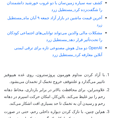
کشف سه سیاره زمین‌سان با دو غروب خورشید دانشمندان
را شگفت‌زده کرد_مستطیل زرد
آخرین قیمت ماشین در بازار آزاد جمعه ۹ آبان ماه_مستطیل
زرد
مشکلات مالی والدین می‌تواند توانایی‌های اجتماعی کودکان
را تحت‌تأثیر قرار دهد_مستطیل زرد
OpenAI دو مدل هوش مصنوعی تازه برای ترقی ایمنی
آنلاین معارفه کرد_مستطیل زرد
با آزاد کردن مداوم هورمون پروژسترون، روی غده هیپوفیز
تاثییر می‌گذارد و علتتوقف خروج تخمک از تخمدان می‌بشود.
علاوه‌براین، برای محافظت بالاتر در برابر بارداری، مخاط دهانه
رحم را نیز غلیظ می‌کند. بااین‌کار، امکان حرکت اسپرم در دهانه
رحم و رسیدن آن به تخمک تا حد بسیاری افت اشکار می‌کند.
هم‌این چنین، با نازک کردن دیواره داخلی رحم، حتی در صورت