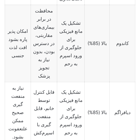
محافظت
در برابر
تشکیل یک
بیماری‌های
مانع فیزیکی
امکان پذیر
مقاربتی،
برای
پاره بشود
کاندوم
بالا (85%)
در دسترس
جلوگیری از
افت لذت
بودن، بدون
ورود اسپرم
جنسی
نیاز به
به رحم
تجویز
پزشک
نیاز به
تشکیل یک
قابل کنترل
منفعت
مانع فیزیکی
توسط
گیری
برای
خانم، قابل
دیافراگم
بالا (85%)
صحیح
جلوگیری از
منفعت
ممکن
ورود اسپرم
گیری با
علتعفونت
به رحم
اسپرم‌کش
بشود.