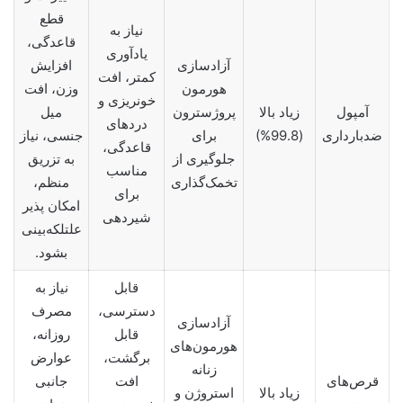
قطع
نیاز به
قاعدگی،
یادآوری
آزادسازی
افزایش
کمتر، افت
هورمون
وزن، افت
خونریزی و
آمپول
زیاد بالا
پروژسترون
میل
دردهای
ضدبارداری
(99.8%)
برای
جنسی، نیاز
قاعدگی،
جلوگیری از
به تزریق
مناسب
تخمک‌گذاری
منظم،
برای
امکان پذیر
شیردهی
علتلکه‌بینی
بشود.
قابل
نیاز به
دسترسی،
مصرف
آزادسازی
قابل
روزانه،
هورمون‌های
برگشت،
عوارض
زنانه
قرص‌های
افت
جانبی
زیاد بالا
استروژن و