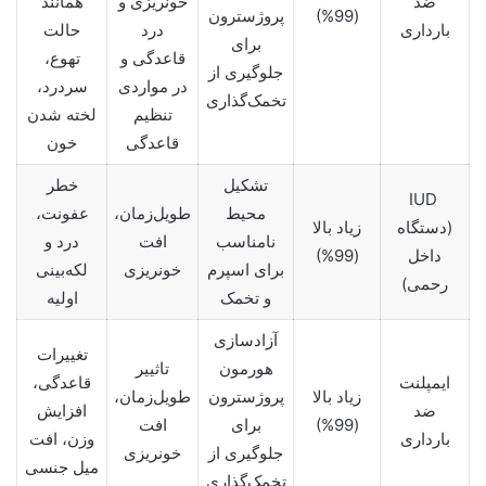
ضد
خونریزی و
همانند
(99%)
پروژسترون
بارداری
درد
حالت
برای
قاعدگی و
تهوع،
جلوگیری از
در مواردی
سردرد،
تخمک‌گذاری
تنظیم
لخته شدن
قاعدگی
خون
تشکیل
خطر
IUD
محیط
طویل‌زمان،
عفونت،
(دستگاه
زیاد بالا
نامناسب
افت
درد و
داخل
(99%)
برای اسپرم
خونریزی
لکه‌بینی
رحمی)
و تخمک
اولیه
آزادسازی
تغییرات
هورمون
تاثییر
ایمپلنت
قاعدگی،
زیاد بالا
پروژسترون
طویل‌زمان،
ضد
افزایش
(99%)
برای
افت
بارداری
وزن، افت
جلوگیری از
خونریزی
میل جنسی
تخمک‌گذاری