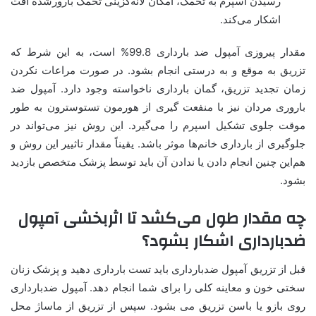
رسیدن اسپرم به تخمک، امکان لانه‌گزینی تخمک بارورشده افت
اشکار می‌کند.
مقدار پیروزی آمپول ضد بارداری 99.8% است، به این شرط که
تزریق به موقع و به درستی انجام بشود. در صورت مراعات نکردن
زمان تجدید تزریق، گمان بارداری ناخواسته وجود دارد. آمپول ضد
باروری مردان نیز با منفعت گیری از هورمون تستوسترون به طور
موقت جلوی تشکیل اسپرم را می‌گیرد. این روش نیز می‌تواند در
جلوگیری از بارداری خانم‌ها موثر باشد. یقیناً مقدار تاثییر این روش و
هم‌این چنین انجام دادن یا ندادن آن باید توسط پزشک متخصص بازدید
بشود.
چه مقدار طول می‌کشد تا اثربخشی آمپول
ضدبارداری اشکار بشود؟
قبل از تزریق آمپول ضدبارداری باید تست بارداری دهید و پزشک زنان
سختی خون و معاینه کلی را برای شما انجام دهد. آمپول ضدبارداری
روی بازو یا باسن تزریق می بشود. سپس از تزریق از ماساژ محل