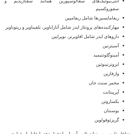
آنتی‌بیوتیک‌های سفالوسپورین همانند سفتازیدیم و
سفوروکسیم
ریفامایسین‌ها شامل ریفامپین
مهارکننده‌های پروتئاز ایدز شامل آتازاناویر، نلفیناویر و ریتوناویر
داروهای ایدز شامل افاویرنز، نویراپین
آسیترتین
آمینوگلوتتیمید
ایزوترتینوئین
وارفارین
مخمر سنت جان
آپرپیتانت
بکساروتن
بوسنتان
گریزئوفولوین
تداخل دارویی می‌تواند تاثییر آمپول را تحول دهد یا علتابراز عوارض