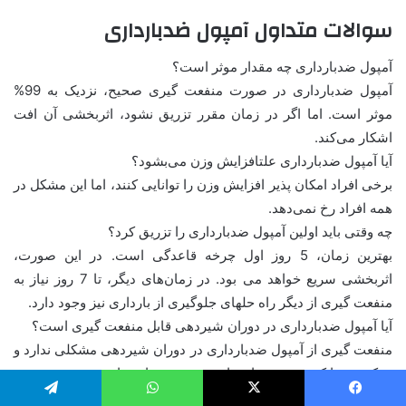
سوالات متداول آمپول ضدبارداری
آمپول ضدبارداری چه مقدار موثر است؟
آمپول ضدبارداری در صورت منفعت گیری صحیح، نزدیک به 99%
موثر است. اما اگر در زمان مقرر تزریق نشود، اثربخشی آن افت
اشکار می‌کند.
آیا آمپول ضدبارداری علتافزایش وزن می‌بشود؟
برخی افراد امکان پذیر افزایش وزن را توانایی کنند، اما این مشکل در
همه افراد رخ نمی‌دهد.
چه وقتی باید اولین آمپول ضدبارداری را تزریق کرد؟
بهترین زمان، 5 روز اول چرخه قاعدگی است. در این صورت،
اثربخشی سریع خواهد می بود. در زمان‌های دیگر، تا 7 روز نیاز به
منفعت گیری از دیگر راه حلهای جلوگیری از بارداری نیز وجود دارد.
آیا آمپول ضدبارداری در دوران شیردهی قابل منفعت گیری است؟
منفعت گیری از آمپول ضدبارداری در دوران شیردهی مشکلی ندارد و
بر کیفیت یا کمیت شیر مادر تاثییر منفی نخواهد داشت.
چه زمان بعد از قطع آمپول ضدبارداری، قابلیت باروری بازمی‌گردد؟