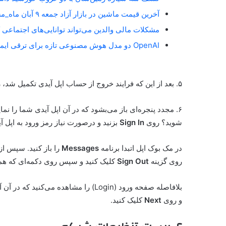
آخرین قیمت ماشین در بازار آزاد جمعه ۹ آبان ماه_مستطیل زرد
مشکلات مالی والدین می‌تواند توانایی‌های اجتماعی 
OpenAI دو مدل هوش مصنوعی تازه برای ترقی ایمنی آنلاین معارفه کرد_مستطیل زرد
۵. بعد‌ از این که فرایند خروج از حساب اپل آیدی تکمیل شد، روی
۶. مجدد پنجره‌ای باز می‌بشود که در آن اپل آیدی شما را ن
شوید؟ روی
Sign In
بزنید و درصورت نیاز رمز ورود به اپل آی
در مک بوک اپل اتبدا برنامه
Messages
را باز کنید. سپس از
روی گزینه
Sign Out
کلیک کنید و سپس روی دکمه‌ای که همین 
بلافاصله صفحه ورود (Login) را مشاهده
و روی
Next
کلیک کنید.