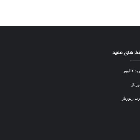
نک های مفید
ید فالوور
ورتاژ
ید رپورتاژ