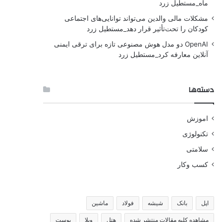
ماه_مستطیل زرد
مشکلات مالی والدین می‌تواند توانایی‌های اجتماعی
کودکان را تحت‌تأثیر قرار دهد_مستطیل زرد
OpenAI دو مدل هوش مصنوعی تازه برای ترقی ایمنی
آنلاین معارفه کرد_مستطیل زرد
دسته‌ها
اموزش
تکنولوژی
سلامتی
کسب وکار
اپل
بانک
شیشه
فولاد
ماشین
مشاهده کلیه مقالات منتشر شده
هتل
ویلا
پوست