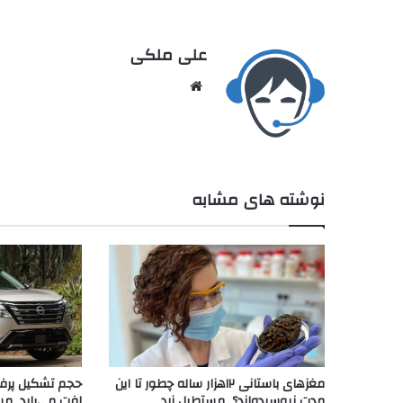
علی ملکی
نوشته های مشابه
مغزهای باستانی ۱۲هزار ساله چطور تا این
حجم تشکیل پرفر
مدت نپوسیده‌اند؟_مستطیل زرد
افت می‌یابد_مس